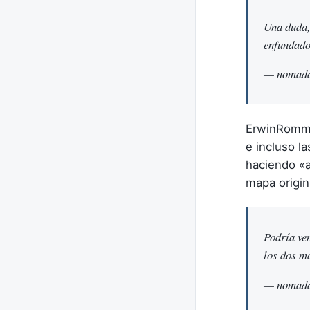
Una duda, 
enfundad
— nomada
ErwinRommel
e incluso l
haciendo «a
mapa origina
Podría ven
los dos m
— nomada