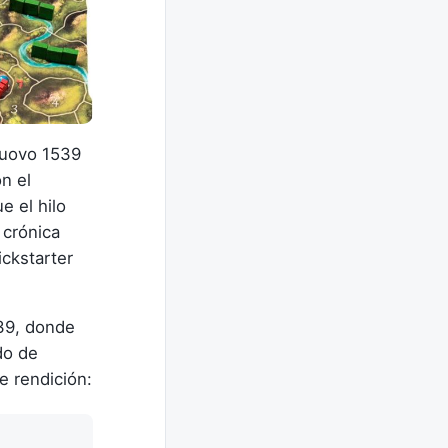
nuovo 1539
n el
 el hilo
 crónica
ickstarter
539, donde
do de
e rendición: