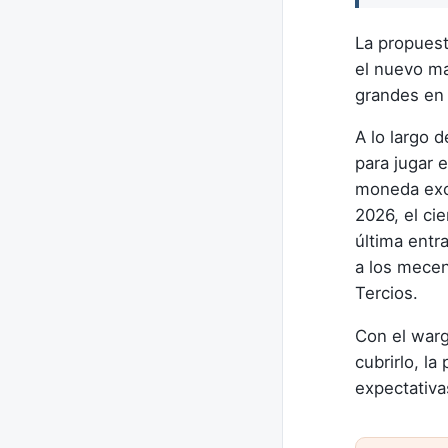
La propues
el nuevo m
grandes en 
A lo largo 
para jugar e
moneda excl
2026, el ci
última entr
a los mecen
Tercios.
Con el warg
cubrirlo, la
expectativ