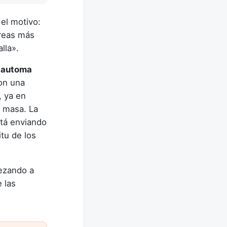
el motivo:
reas más
lla».
n
automa
con una
, ya en
n masa. La
stá enviando
tu de los
pezando a
e las