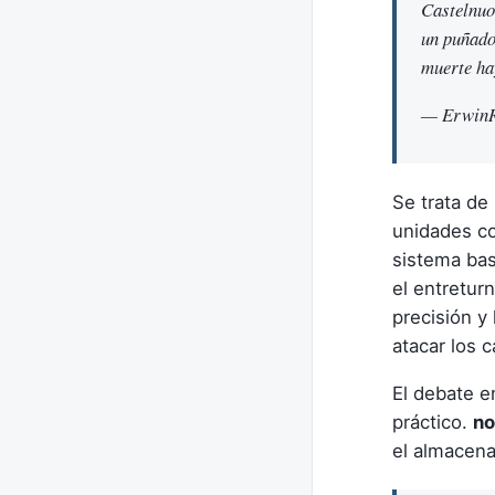
Castelnuov
un puñado
muerte ha
— ErwinRo
Se trata de
unidades co
sistema bas
el entretur
precisión y
atacar los
El debate e
práctico.
n
el almacen