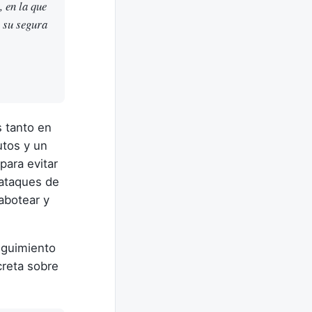
, en la que
 su segura
 tanto en
utos y un
para evitar
 ataques de
abotear y
eguimiento
reta sobre