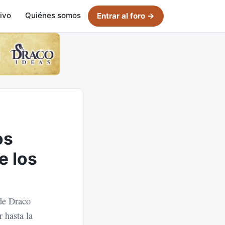
ivo
Quiénes somos
Entrar al foro →
os
e los
 de Draco
 hasta la