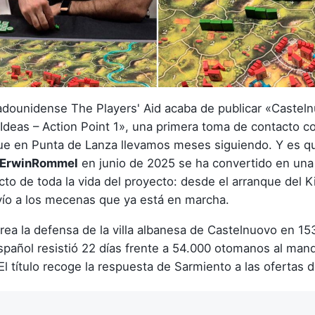
dounidense The Players' Aid acaba de publicar «Castel
Ideas – Action Point 1», una primera toma de contacto co
 en Punta de Lanza llevamos meses siguiendo. Y es que
ErwinRommel
en junio de 2025 se ha convertido en una
ecto de toda la vida del proyecto: desde el arranque del K
vío a los mecenas que ya está en marcha.
crea la defensa de la villa albanesa de Castelnuovo en 1
spañol resistió 22 días frente a 54.000 otomanos al man
El título recoge la respuesta de Sarmiento a las ofertas d