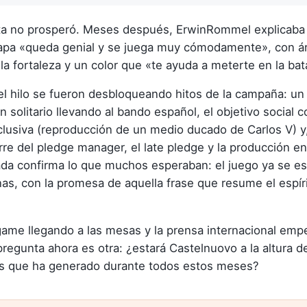
ta no prosperó. Meses después, ErwinRommel explicaba 
apa «queda genial y se juega muy cómodamente», con á
la fortaleza y un color que «te ayuda a meterte en la bata
del hilo se fueron desbloqueando hitos de la campaña: u
n solitario llevando al bando español, el objetivo social 
usiva (reproducción de un medio ducado de Carlos V) y
erre del pledge manager, el late pledge y la producción e
ada confirma lo que muchos esperaban: el juego ya se e
as, con la promesa de aquella frase que resume el espíri
ame llegando a las mesas y la prensa internacional em
 pregunta ahora es otra: ¿estará Castelnuovo a la altura d
as que ha generado durante todos estos meses?