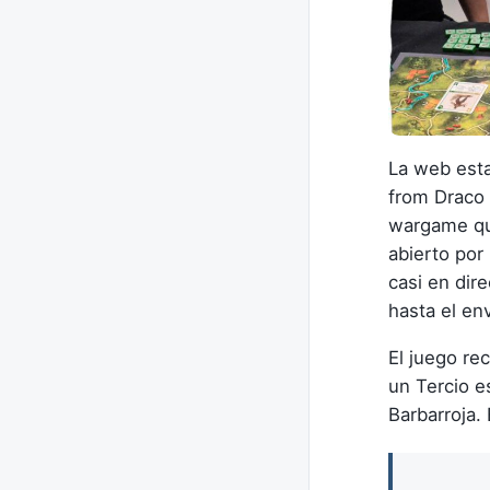
La web esta
from Draco 
wargame que
abierto por
casi en dir
hasta el en
El juego re
un Tercio e
Barbarroja. 