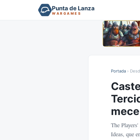
Punta de Lanza
WARGAMES
Portada
› Desd
Caste
Terci
mece
The Players'
Ideas, que e