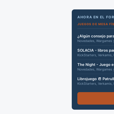
AHORA EN EL FO
JUEGOS DE MESA FÍS
¿Algún consejo para
Novedades, Wargames y 
SOLACIA - libros pa
KickStarters, Verkamis,
The Night - Juego e
Novedades, Wargames y 
Librojuego 📒 Patru
KickStarters, Verkamis,