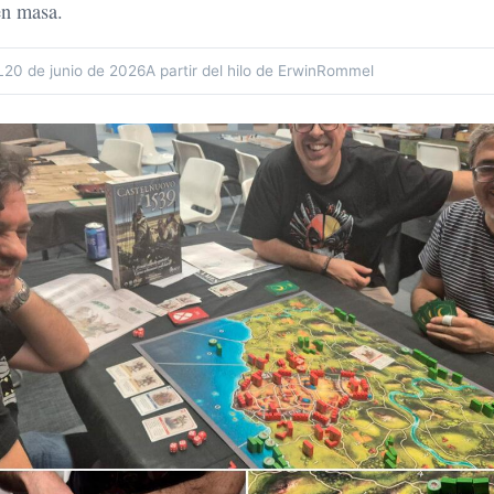
en masa.
L
20 de junio de 2026
A partir del hilo de ErwinRommel