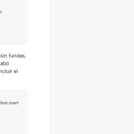
a
sin fundas,
cabó
cluir el
bien tener