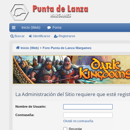
Inicio (Web)
Foros
nl
Buscar
Identificarse
Registrarse
ac
Inicio (Web)
Foro Punta de Lanza Wargames
es
rá
pi
do
s
La Administración del Sitio requiere que esté regist
Nombre de Usuario:
Contraseña:
Olvidé mi contraseña
Recordar