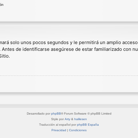
ión
omará solo unos pocos segundos y le permitirá un amplio acceso
. Antes de identificarse asegúrese de estar familiarizado con nu
itio.
Desarrollado por
phpBB
® Forum Software © phpBB Limited
Style por
Arty
&
halilesen
Traducción al español por
phpBB España
Privacidad
|
Condiciones