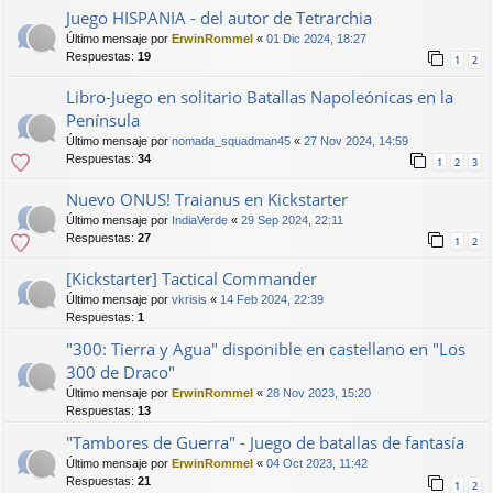
Juego HISPANIA - del autor de Tetrarchia
Último mensaje por
ErwinRommel
«
01 Dic 2024, 18:27
Respuestas:
19
1
2
Libro-Juego en solitario Batallas Napoleónicas en la
Península
Último mensaje por
nomada_squadman45
«
27 Nov 2024, 14:59
Respuestas:
34
1
2
3
Nuevo ONUS! Traianus en Kickstarter
Último mensaje por
IndiaVerde
«
29 Sep 2024, 22:11
Respuestas:
27
1
2
[Kickstarter] Tactical Commander
Último mensaje por
vkrisis
«
14 Feb 2024, 22:39
Respuestas:
1
"300: Tierra y Agua" disponible en castellano en "Los
300 de Draco"
Último mensaje por
ErwinRommel
«
28 Nov 2023, 15:20
Respuestas:
13
"Tambores de Guerra" - Juego de batallas de fantasía
Último mensaje por
ErwinRommel
«
04 Oct 2023, 11:42
Respuestas:
21
1
2