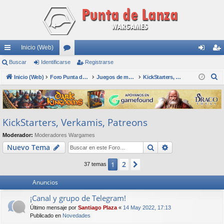
Inicio (Web)
nl
Buscar
Identificarse
or
Registrarse
de
eg
B
ac
Inicio (Web)
os
Foro Punta de Lanza Wargames
Juegos de mesa físicos y digitales
KickStarters, Verkamis, Patreons
nti
ist
u
es
fic
ra
s
rá
ar
rs
c
KickStarters, Verkamis, Patreons
a
pi
se
e
r
Moderador:
Moderadores Wargames
do
Buscar
Búsqueda avan
Nuevo Tema
s
2
1
Siguiente
37 temas
Anuncios
¡Canal y grupo de Telegram!
Último mensaje por
Santiago Plaza
«
14 May 2022, 17:13
Publicado en
Novedades