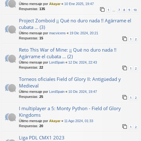
Último mensaje por
Akayar
«
10 Ene 2025, 19:47
Respuestas:
135
1
7
8
9
10
…
Project Zomboid ¡¡ Qué no duro nada !! Agárrame el
cubata ... (3)
Último mensaje por
macvicens
«
19 Dic 2024, 20:21
Respuestas:
15
1
2
Reto This War of Mine: ¡¡ Qué no duro nada !!
Agárrame el cubata ... (2)
Último mensaje por
LordSpain
«
12 Dic 2024, 22:43
Respuestas:
22
1
2
Torneos oficiales Field of Glory II: Antigüedad y
Medieval
Último mensaje por
LordSpain
«
10 Dic 2024, 19:47
Respuestas:
25
1
2
I multiplayer a 5: Monty Python - Field of Glory
Kingdoms
Último mensaje por
Akayar
«
11 Ago 2024, 01:33
Respuestas:
20
1
2
Liga PDL CMX1 2023