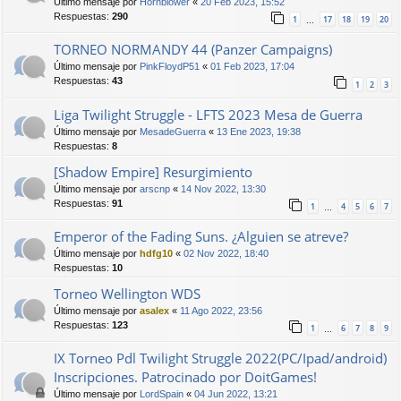
Último mensaje por
Hornblower
«
20 Feb 2023, 15:52
Respuestas:
290
1
17
18
19
20
…
TORNEO NORMANDY 44 (Panzer Campaigns)
Último mensaje por
PinkFloydP51
«
01 Feb 2023, 17:04
Respuestas:
43
1
2
3
Liga Twilight Struggle - LFTS 2023 Mesa de Guerra
Último mensaje por
MesadeGuerra
«
13 Ene 2023, 19:38
Respuestas:
8
[Shadow Empire] Resurgimiento
Último mensaje por
arscnp
«
14 Nov 2022, 13:30
Respuestas:
91
1
4
5
6
7
…
Emperor of the Fading Suns. ¿Alguien se atreve?
Último mensaje por
hdfg10
«
02 Nov 2022, 18:40
Respuestas:
10
Torneo Wellington WDS
Último mensaje por
asalex
«
11 Ago 2022, 23:56
Respuestas:
123
1
6
7
8
9
…
IX Torneo Pdl Twilight Struggle 2022(PC/Ipad/android)
Inscripciones. Patrocinado por DoitGames!
Último mensaje por
LordSpain
«
04 Jun 2022, 13:21