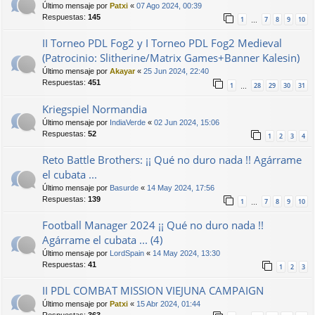
Último mensaje por
Patxi
«
07 Ago 2024, 00:39
Respuestas:
145
1
7
8
9
10
…
II Torneo PDL Fog2 y I Torneo PDL Fog2 Medieval
(Patrocinio: Slitherine/Matrix Games+Banner Kalesin)
Último mensaje por
Akayar
«
25 Jun 2024, 22:40
Respuestas:
451
1
28
29
30
31
…
Kriegspiel Normandia
Último mensaje por
IndiaVerde
«
02 Jun 2024, 15:06
Respuestas:
52
1
2
3
4
Reto Battle Brothers: ¡¡ Qué no duro nada !! Agárrame
el cubata ...
Último mensaje por
Basurde
«
14 May 2024, 17:56
Respuestas:
139
1
7
8
9
10
…
Football Manager 2024 ¡¡ Qué no duro nada !!
Agárrame el cubata ... (4)
Último mensaje por
LordSpain
«
14 May 2024, 13:30
Respuestas:
41
1
2
3
II PDL COMBAT MISSION VIEJUNA CAMPAIGN
Último mensaje por
Patxi
«
15 Abr 2024, 01:44
Respuestas:
363