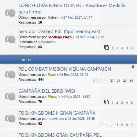
CONDECORACIONES TORNEO - Pasadores Medalla
para Firma
Último mensaje por
Kalesin
«
27 Mar 2017, 14:47
Respuestas:
10
Servidor Discord PdL (tipo TeamSpeak)
Último mensaje por
Santiago Plaza
«
13 Mar 2024, 17:12
Publicado en
Novedades
Respuestas:
63
1
2
3
4
5
Temas
PDL COMBAT MISSION VIEJUNA CAMPAIGN
Último mensaje por
Patxi
«
04 Ene 2022, 23:42
Respuestas:
444
1
27
28
29
30
…
CAMPAÑA DEL EBRO (WIS)
Último mensaje por
Piteas
«
14 May 2026, 14:52
Respuestas:
70
1
2
3
4
5
FOG: KINGDOMS II GRAN CAMPAÑA
Último mensaje por
macvicens
«
28 Jul 2025, 15:48
Respuestas:
92
1
4
5
6
7
…
FOG: KINGDOMS GRAN CAMPAÑA PDL