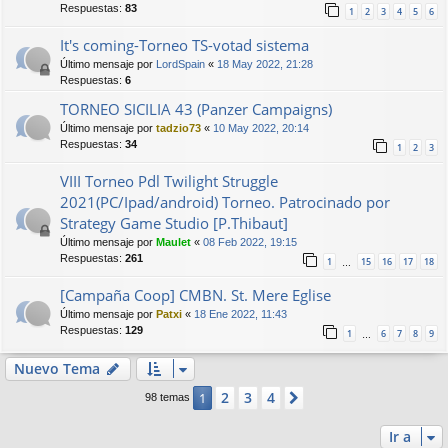
Respuestas:
83
1
2
3
4
5
6
It's coming-Torneo TS-votad sistema
Último mensaje por
LordSpain
«
18 May 2022, 21:28
Respuestas:
6
TORNEO SICILIA 43 (Panzer Campaigns)
Último mensaje por
tadzio73
«
10 May 2022, 20:14
Respuestas:
34
1
2
3
VIII Torneo Pdl Twilight Struggle
2021(PC/Ipad/android) Torneo. Patrocinado por
Strategy Game Studio [P.Thibaut]
Último mensaje por
Maulet
«
08 Feb 2022, 19:15
Respuestas:
261
1
15
16
17
18
…
[Campaña Coop] CMBN. St. Mere Eglise
Último mensaje por
Patxi
«
18 Ene 2022, 11:43
Respuestas:
129
1
6
7
8
9
…
Nuevo Tema
2
3
4
1
Siguiente
98 temas
Ir a