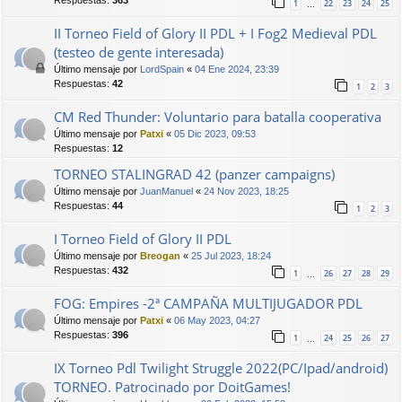
1
22
23
24
25
…
II Torneo Field of Glory II PDL + I Fog2 Medieval PDL
(testeo de gente interesada)
Último mensaje por
LordSpain
«
04 Ene 2024, 23:39
Respuestas:
42
1
2
3
CM Red Thunder: Voluntario para batalla cooperativa
Último mensaje por
Patxi
«
05 Dic 2023, 09:53
Respuestas:
12
TORNEO STALINGRAD 42 (panzer campaigns)
Último mensaje por
JuanManuel
«
24 Nov 2023, 18:25
Respuestas:
44
1
2
3
I Torneo Field of Glory II PDL
Último mensaje por
Breogan
«
25 Jul 2023, 18:24
Respuestas:
432
1
26
27
28
29
…
FOG: Empires -2ª CAMPAÑA MULTIJUGADOR PDL
Último mensaje por
Patxi
«
06 May 2023, 04:27
Respuestas:
396
1
24
25
26
27
…
IX Torneo Pdl Twilight Struggle 2022(PC/Ipad/android)
TORNEO. Patrocinado por DoitGames!