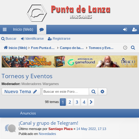
Inicio (Web)
nl
Buscar
Identificarse
or
Registrarse
de
eg
B
ac
Inicio (Web)
os
Foro Punta de Lanza Wargames
Campo de batalla
Torneos y Eventos
nti
ist
u
es
fic
ra
s
rá
ar
rs
c
Torneos y Eventos
a
pi
se
e
r
Moderador:
Moderadores Wargames
do
Buscar
Búsqueda avan
Nuevo Tema
s
2
3
4
1
Siguiente
98 temas
Anuncios
¡Canal y grupo de Telegram!
Último mensaje por
Santiago Plaza
«
14 May 2022, 17:13
Publicado en
Novedades