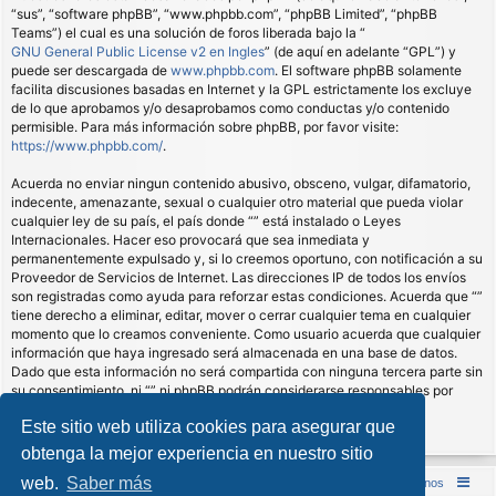
“sus”, “software phpBB”, “www.phpbb.com”, “phpBB Limited”, “phpBB
Teams”) el cual es una solución de foros liberada bajo la “
GNU General Public License v2 en Ingles
” (de aquí en adelante “GPL”) y
puede ser descargada de
www.phpbb.com
. El software phpBB solamente
facilita discusiones basadas en Internet y la GPL estrictamente los excluye
de lo que aprobamos y/o desaprobamos como conductas y/o contenido
permisible. Para más información sobre phpBB, por favor visite:
https://www.phpbb.com/
.
Acuerda no enviar ningun contenido abusivo, obsceno, vulgar, difamatorio,
indecente, amenazante, sexual o cualquier otro material que pueda violar
cualquier ley de su país, el país donde “” está instalado o Leyes
Internacionales. Hacer eso provocará que sea inmediata y
permanentemente expulsado y, si lo creemos oportuno, con notificación a su
Proveedor de Servicios de Internet. Las direcciones IP de todos los envíos
son registradas como ayuda para reforzar estas condiciones. Acuerda que “”
tiene derecho a eliminar, editar, mover o cerrar cualquier tema en cualquier
momento que lo creamos conveniente. Como usuario acuerda que cualquier
información que haya ingresado será almacenada en una base de datos.
Dado que esta información no será compartida con ninguna tercera parte sin
su consentimiento, ni “” ni phpBB podrán considerarse responsables por
cualquier intento de hacking que conlleve a que los datos sean
Este sitio web utiliza cookies para asegurar que
comprometidos.
obtenga la mejor experiencia en nuestro sitio
web.
Saber más
Inicio (Web)
Foro Punta de Lanza Wargames
Contáctenos