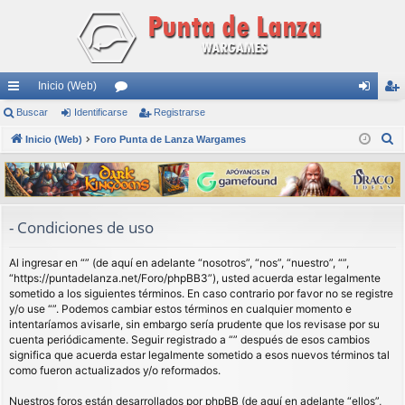
Inicio (Web)
nl
Buscar
Identificarse
or
Registrarse
de
eg
B
ac
Inicio (Web)
Foro Punta de Lanza Wargames
os
nti
ist
u
es
fic
ra
s
rá
ar
rs
c
a
pi
se
e
- Condiciones de uso
r
do
Al ingresar en “” (de aquí en adelante “nosotros”, “nos”, “nuestro”, “”,
s
“https://puntadelanza.net/Foro/phpBB3”), usted acuerda estar legalmente
sometido a los siguientes términos. En caso contrario por favor no se registre
y/o use “”. Podemos cambiar estos términos en cualquier momento e
intentaríamos avisarle, sin embargo sería prudente que los revisase por su
cuenta periódicamente. Seguir registrado a “” después de esos cambios
significa que acuerda estar legalmente sometido a esos nuevos términos tal
como fueron actualizados y/o reformados.
Nuestros foros están desarrollados por phpBB (de aquí en adelante “ellos”,