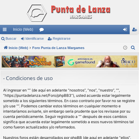
Inicio (Web)
nl
Buscar
Identificarse
or
Registrarse
de
eg
B
ac
Inicio (Web)
Foro Punta de Lanza Wargames
os
nti
ist
u
es
fic
ra
s
rá
ar
rs
c
a
pi
se
e
- Condiciones de uso
r
do
Al ingresar en “” (de aquí en adelante “nosotros”, “nos”, “nuestro”, “”,
s
“https://puntadelanza.net/Foro/phpBB3”), usted acuerda estar legalmente
sometido a los siguientes términos. En caso contrario por favor no se registre
y/o use “”. Podemos cambiar estos términos en cualquier momento e
intentaríamos avisarle, sin embargo sería prudente que los revisase por su
cuenta periódicamente. Seguir registrado a “” después de esos cambios
significa que acuerda estar legalmente sometido a esos nuevos términos tal
como fueron actualizados y/o reformados.
Nuestros foros están desarrollados por phpBB (de aquí en adelante “ellos”,