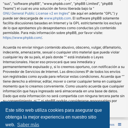
“sus”, “software phpBB”, “www.phpbb.com”, “phpBB Limited”, “phpBB
Teams”) el cual es una solución de foros liberada bajo la “
GNU General Public License v2 en Ingles
” (de aquí en adelante “GPL”) y
puede ser descargada de
www.phpbb.com
. El software phpBB solamente
facilita discusiones basadas en Internet y la GPL estrictamente los excluye
de lo que aprobamos y/o desaprobamos como conductas y/o contenido
permisible. Para más información sobre phpBB, por favor visite:
https://www.phpbb.com/
.
Acuerda no enviar ningun contenido abusivo, obsceno, vulgar, difamatorio,
indecente, amenazante, sexual o cualquier otro material que pueda violar
cualquier ley de su país, el país donde “” está instalado o Leyes
Internacionales. Hacer eso provocará que sea inmediata y
permanentemente expulsado y, si lo creemos oportuno, con notificación a su
Proveedor de Servicios de Internet. Las direcciones IP de todos los envíos
son registradas como ayuda para reforzar estas condiciones. Acuerda que “”
tiene derecho a eliminar, editar, mover o cerrar cualquier tema en cualquier
momento que lo creamos conveniente. Como usuario acuerda que cualquier
información que haya ingresado será almacenada en una base de datos.
Dado que esta información no será compartida con ninguna tercera parte sin
su consentimiento, ni “” ni phpBB podrán considerarse responsables por
cualquier intento de hacking que conlleve a que los datos sean
Este sitio web utiliza cookies para asegurar que
comprometidos.
obtenga la mejor experiencia en nuestro sitio
web.
Saber más
Inicio (Web)
Foro Punta de Lanza Wargames
Contáctenos