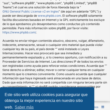
“sus”, “software phpBB”, “www.phpbb.com”, “phpBB Limited”, “phpBB
Teams”) el cual es una solución de foros liberada bajo la “
GNU General Public License v2 en Ingles
” (de aquí en adelante “GPL”) y
puede ser descargada de
www.phpbb.com
. El software phpBB solamente
facilita discusiones basadas en Internet y la GPL estrictamente los excluye
de lo que aprobamos y/o desaprobamos como conductas y/o contenido
permisible. Para más información sobre phpBB, por favor visite:
https://www.phpbb.com/
.
Acuerda no enviar ningun contenido abusivo, obsceno, vulgar, difamatorio,
indecente, amenazante, sexual o cualquier otro material que pueda violar
cualquier ley de su país, el país donde “” está instalado o Leyes
Internacionales. Hacer eso provocará que sea inmediata y
permanentemente expulsado y, si lo creemos oportuno, con notificación a su
Proveedor de Servicios de Internet. Las direcciones IP de todos los envíos
son registradas como ayuda para reforzar estas condiciones. Acuerda que “”
tiene derecho a eliminar, editar, mover o cerrar cualquier tema en cualquier
momento que lo creamos conveniente. Como usuario acuerda que cualquier
información que haya ingresado será almacenada en una base de datos.
Dado que esta información no será compartida con ninguna tercera parte sin
su consentimiento, ni “” ni phpBB podrán considerarse responsables por
cualquier intento de hacking que conlleve a que los datos sean
Este sitio web utiliza cookies para asegurar que
comprometidos.
obtenga la mejor experiencia en nuestro sitio
web.
Saber más
Inicio (Web)
Foro Punta de Lanza Wargames
Contáctenos