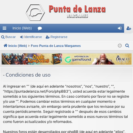
Inicio (Web)
nl
Buscar
Identificarse
or
Registrarse
de
eg
B
ac
Inicio (Web)
Foro Punta de Lanza Wargames
os
nti
ist
u
es
fic
ra
s
rá
ar
rs
c
a
pi
se
e
- Condiciones de uso
r
do
Al ingresar en “” (de aquí en adelante “nosotros”, “nos”, “nuestro”, “”,
s
“https://puntadelanza.net/Foro/phpBB3”), usted acuerda estar legalmente
sometido a los siguientes términos. En caso contrario por favor no se registre
y/o use “”. Podemos cambiar estos términos en cualquier momento e
intentaríamos avisarle, sin embargo sería prudente que los revisase por su
cuenta periódicamente. Seguir registrado a “” después de esos cambios
significa que acuerda estar legalmente sometido a esos nuevos términos tal
como fueron actualizados y/o reformados.
Nuestros foros están desarrollados por phpBB (de aquí en adelante “ellos”,