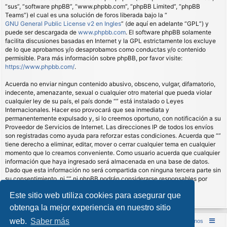
“sus”, “software phpBB”, “www.phpbb.com”, “phpBB Limited”, “phpBB
Teams”) el cual es una solución de foros liberada bajo la “
GNU General Public License v2 en Ingles
” (de aquí en adelante “GPL”) y
puede ser descargada de
www.phpbb.com
. El software phpBB solamente
facilita discusiones basadas en Internet y la GPL estrictamente los excluye
de lo que aprobamos y/o desaprobamos como conductas y/o contenido
permisible. Para más información sobre phpBB, por favor visite:
https://www.phpbb.com/
.
Acuerda no enviar ningun contenido abusivo, obsceno, vulgar, difamatorio,
indecente, amenazante, sexual o cualquier otro material que pueda violar
cualquier ley de su país, el país donde “” está instalado o Leyes
Internacionales. Hacer eso provocará que sea inmediata y
permanentemente expulsado y, si lo creemos oportuno, con notificación a su
Proveedor de Servicios de Internet. Las direcciones IP de todos los envíos
son registradas como ayuda para reforzar estas condiciones. Acuerda que “”
tiene derecho a eliminar, editar, mover o cerrar cualquier tema en cualquier
momento que lo creamos conveniente. Como usuario acuerda que cualquier
información que haya ingresado será almacenada en una base de datos.
Dado que esta información no será compartida con ninguna tercera parte sin
su consentimiento, ni “” ni phpBB podrán considerarse responsables por
cualquier intento de hacking que conlleve a que los datos sean
Este sitio web utiliza cookies para asegurar que
comprometidos.
obtenga la mejor experiencia en nuestro sitio
web.
Saber más
Inicio (Web)
Foro Punta de Lanza Wargames
Contáctenos