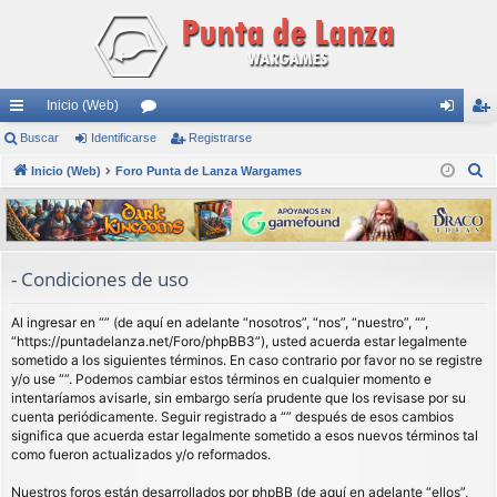
Inicio (Web)
nl
Buscar
Identificarse
or
Registrarse
de
eg
B
ac
Inicio (Web)
Foro Punta de Lanza Wargames
os
nti
ist
u
es
fic
ra
s
rá
ar
rs
c
a
pi
se
e
- Condiciones de uso
r
do
Al ingresar en “” (de aquí en adelante “nosotros”, “nos”, “nuestro”, “”,
s
“https://puntadelanza.net/Foro/phpBB3”), usted acuerda estar legalmente
sometido a los siguientes términos. En caso contrario por favor no se registre
y/o use “”. Podemos cambiar estos términos en cualquier momento e
intentaríamos avisarle, sin embargo sería prudente que los revisase por su
cuenta periódicamente. Seguir registrado a “” después de esos cambios
significa que acuerda estar legalmente sometido a esos nuevos términos tal
como fueron actualizados y/o reformados.
Nuestros foros están desarrollados por phpBB (de aquí en adelante “ellos”,