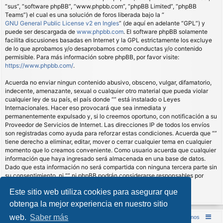
“sus”, “software phpBB”, “www.phpbb.com”, “phpBB Limited”, “phpBB
Teams”) el cual es una solución de foros liberada bajo la “
GNU General Public License v2 en Ingles
” (de aquí en adelante “GPL”) y
puede ser descargada de
www.phpbb.com
. El software phpBB solamente
facilita discusiones basadas en Internet y la GPL estrictamente los excluye
de lo que aprobamos y/o desaprobamos como conductas y/o contenido
permisible. Para más información sobre phpBB, por favor visite:
https://www.phpbb.com/
.
Acuerda no enviar ningun contenido abusivo, obsceno, vulgar, difamatorio,
indecente, amenazante, sexual o cualquier otro material que pueda violar
cualquier ley de su país, el país donde “” está instalado o Leyes
Internacionales. Hacer eso provocará que sea inmediata y
permanentemente expulsado y, si lo creemos oportuno, con notificación a su
Proveedor de Servicios de Internet. Las direcciones IP de todos los envíos
son registradas como ayuda para reforzar estas condiciones. Acuerda que “”
tiene derecho a eliminar, editar, mover o cerrar cualquier tema en cualquier
momento que lo creamos conveniente. Como usuario acuerda que cualquier
información que haya ingresado será almacenada en una base de datos.
Dado que esta información no será compartida con ninguna tercera parte sin
su consentimiento, ni “” ni phpBB podrán considerarse responsables por
cualquier intento de hacking que conlleve a que los datos sean
Este sitio web utiliza cookies para asegurar que
comprometidos.
obtenga la mejor experiencia en nuestro sitio
web.
Saber más
Inicio (Web)
Foro Punta de Lanza Wargames
Contáctenos