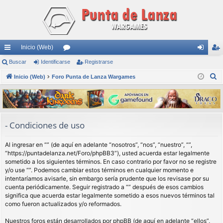
Inicio (Web)
nl
Buscar
Identificarse
or
Registrarse
de
eg
B
ac
Inicio (Web)
Foro Punta de Lanza Wargames
os
nti
ist
u
es
fic
ra
s
rá
ar
rs
c
a
pi
se
e
- Condiciones de uso
r
do
Al ingresar en “” (de aquí en adelante “nosotros”, “nos”, “nuestro”, “”,
s
“https://puntadelanza.net/Foro/phpBB3”), usted acuerda estar legalmente
sometido a los siguientes términos. En caso contrario por favor no se registre
y/o use “”. Podemos cambiar estos términos en cualquier momento e
intentaríamos avisarle, sin embargo sería prudente que los revisase por su
cuenta periódicamente. Seguir registrado a “” después de esos cambios
significa que acuerda estar legalmente sometido a esos nuevos términos tal
como fueron actualizados y/o reformados.
Nuestros foros están desarrollados por phpBB (de aquí en adelante “ellos”,