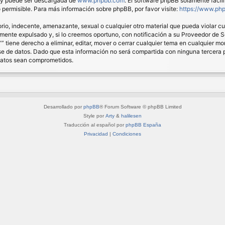
) y puede ser descargada de
www.phpbb.com
. El software phpBB solamente facil
ermisible. Para más información sobre phpBB, por favor visite:
https://www.ph
io, indecente, amenazante, sexual o cualquier otro material que pueda violar cual
nte expulsado y, si lo creemos oportuno, con notificación a su Proveedor de Ser
“” tiene derecho a eliminar, editar, mover o cerrar cualquier tema en cualquie
 de datos. Dado que esta información no será compartida con ninguna tercera pa
 datos sean comprometidos.
Desarrollado por
phpBB
® Forum Software © phpBB Limited
Style por
Arty
&
halilesen
Traducción al español por
phpBB España
Privacidad
|
Condiciones