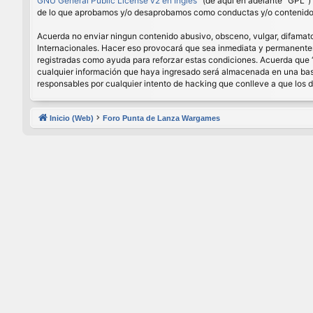
GNU General Public License v2 en Ingles
” (de aquí en adelante “GPL”
de lo que aprobamos y/o desaprobamos como conductas y/o contenido p
Acuerda no enviar ningun contenido abusivo, obsceno, vulgar, difamator
Internacionales. Hacer eso provocará que sea inmediata y permanenteme
registradas como ayuda para reforzar estas condiciones. Acuerda que 
cualquier información que haya ingresado será almacenada en una base
responsables por cualquier intento de hacking que conlleve a que los
Inicio (Web)
Foro Punta de Lanza Wargames