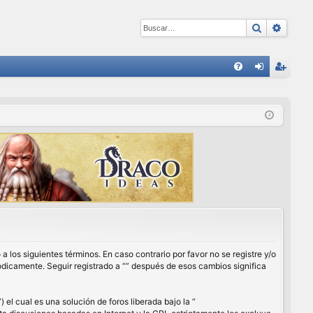
Buscar
Búsqu
E
FA
de
eg
Q
nti
ist
fic
ra
ar
rs
se
e
a los siguientes términos. En caso contrario por favor no se registre y/o
ódicamente. Seguir registrado a “” después de esos cambios significa
l cual es una solución de foros liberada bajo la “