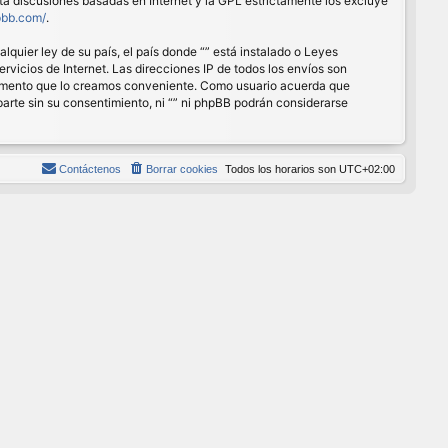
ita discusiones basadas en Internet y la GPL estrictamente los excluye
pbb.com/
.
quier ley de su país, el país donde “” está instalado o Leyes
vicios de Internet. Las direcciones IP de todos los envíos son
r momento que lo creamos conveniente. Como usuario acuerda que
rte sin su consentimiento, ni “” ni phpBB podrán considerarse
Contáctenos
Borrar cookies
Todos los horarios son
UTC+02:00