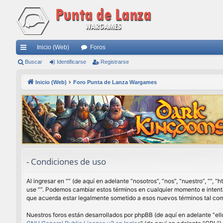
Inicio (Web)
Foros
nl
Buscar
Identificarse
Registrarse
ac
Inicio (Web)
Foro Punta de Lanza Wargames
es
rá
pi
do
s
- Condiciones de uso
Al ingresar en “” (de aquí en adelante “nosotros”, “nos”, “nuestro”, “”,
use “”. Podemos cambiar estos términos en cualquier momento e intenta
que acuerda estar legalmente sometido a esos nuevos términos tal com
Nuestros foros están desarrollados por phpBB (de aquí en adelante “ell