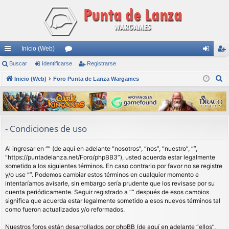
Inicio (Web)
nl
Buscar
Identificarse
or
Registrarse
de
eg
B
ac
Inicio (Web)
Foro Punta de Lanza Wargames
os
nti
ist
u
es
fic
ra
s
rá
ar
rs
c
a
pi
se
e
- Condiciones de uso
r
do
Al ingresar en “” (de aquí en adelante “nosotros”, “nos”, “nuestro”, “”,
s
“https://puntadelanza.net/Foro/phpBB3”), usted acuerda estar legalmente
sometido a los siguientes términos. En caso contrario por favor no se registre
y/o use “”. Podemos cambiar estos términos en cualquier momento e
intentaríamos avisarle, sin embargo sería prudente que los revisase por su
cuenta periódicamente. Seguir registrado a “” después de esos cambios
significa que acuerda estar legalmente sometido a esos nuevos términos tal
como fueron actualizados y/o reformados.
Nuestros foros están desarrollados por phpBB (de aquí en adelante “ellos”,