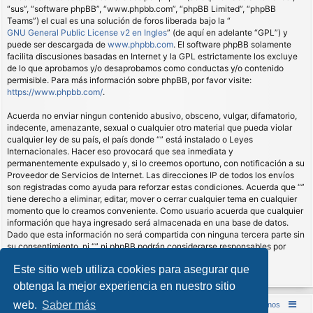
“sus”, “software phpBB”, “www.phpbb.com”, “phpBB Limited”, “phpBB
Teams”) el cual es una solución de foros liberada bajo la “
GNU General Public License v2 en Ingles
” (de aquí en adelante “GPL”) y
puede ser descargada de
www.phpbb.com
. El software phpBB solamente
facilita discusiones basadas en Internet y la GPL estrictamente los excluye
de lo que aprobamos y/o desaprobamos como conductas y/o contenido
permisible. Para más información sobre phpBB, por favor visite:
https://www.phpbb.com/
.
Acuerda no enviar ningun contenido abusivo, obsceno, vulgar, difamatorio,
indecente, amenazante, sexual o cualquier otro material que pueda violar
cualquier ley de su país, el país donde “” está instalado o Leyes
Internacionales. Hacer eso provocará que sea inmediata y
permanentemente expulsado y, si lo creemos oportuno, con notificación a su
Proveedor de Servicios de Internet. Las direcciones IP de todos los envíos
son registradas como ayuda para reforzar estas condiciones. Acuerda que “”
tiene derecho a eliminar, editar, mover o cerrar cualquier tema en cualquier
momento que lo creamos conveniente. Como usuario acuerda que cualquier
información que haya ingresado será almacenada en una base de datos.
Dado que esta información no será compartida con ninguna tercera parte sin
su consentimiento, ni “” ni phpBB podrán considerarse responsables por
cualquier intento de hacking que conlleve a que los datos sean
Este sitio web utiliza cookies para asegurar que
comprometidos.
obtenga la mejor experiencia en nuestro sitio
web.
Saber más
Inicio (Web)
Foro Punta de Lanza Wargames
Contáctenos