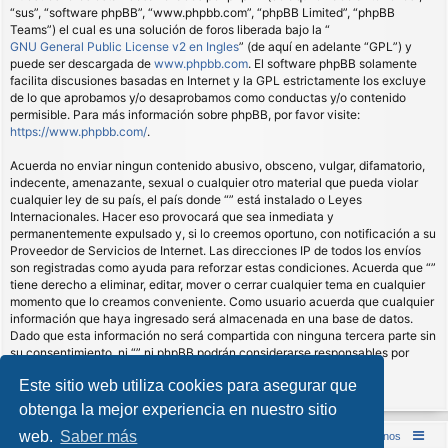
“sus”, “software phpBB”, “www.phpbb.com”, “phpBB Limited”, “phpBB
Teams”) el cual es una solución de foros liberada bajo la “
GNU General Public License v2 en Ingles
” (de aquí en adelante “GPL”) y
puede ser descargada de
www.phpbb.com
. El software phpBB solamente
facilita discusiones basadas en Internet y la GPL estrictamente los excluye
de lo que aprobamos y/o desaprobamos como conductas y/o contenido
permisible. Para más información sobre phpBB, por favor visite:
https://www.phpbb.com/
.
Acuerda no enviar ningun contenido abusivo, obsceno, vulgar, difamatorio,
indecente, amenazante, sexual o cualquier otro material que pueda violar
cualquier ley de su país, el país donde “” está instalado o Leyes
Internacionales. Hacer eso provocará que sea inmediata y
permanentemente expulsado y, si lo creemos oportuno, con notificación a su
Proveedor de Servicios de Internet. Las direcciones IP de todos los envíos
son registradas como ayuda para reforzar estas condiciones. Acuerda que “”
tiene derecho a eliminar, editar, mover o cerrar cualquier tema en cualquier
momento que lo creamos conveniente. Como usuario acuerda que cualquier
información que haya ingresado será almacenada en una base de datos.
Dado que esta información no será compartida con ninguna tercera parte sin
su consentimiento, ni “” ni phpBB podrán considerarse responsables por
cualquier intento de hacking que conlleve a que los datos sean
Este sitio web utiliza cookies para asegurar que
comprometidos.
obtenga la mejor experiencia en nuestro sitio
web.
Saber más
Inicio (Web)
Foro Punta de Lanza Wargames
Contáctenos