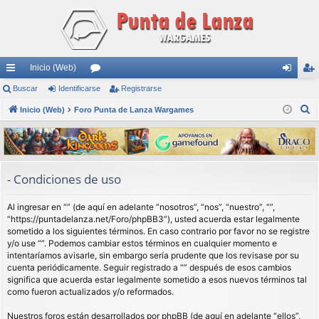
Inicio (Web)
nl
Buscar
Identificarse
or
Registrarse
de
eg
B
ac
Inicio (Web)
Foro Punta de Lanza Wargames
os
nti
ist
u
es
fic
ra
s
rá
ar
rs
c
a
pi
se
e
- Condiciones de uso
r
do
Al ingresar en “” (de aquí en adelante “nosotros”, “nos”, “nuestro”, “”,
s
“https://puntadelanza.net/Foro/phpBB3”), usted acuerda estar legalmente
sometido a los siguientes términos. En caso contrario por favor no se registre
y/o use “”. Podemos cambiar estos términos en cualquier momento e
intentaríamos avisarle, sin embargo sería prudente que los revisase por su
cuenta periódicamente. Seguir registrado a “” después de esos cambios
significa que acuerda estar legalmente sometido a esos nuevos términos tal
como fueron actualizados y/o reformados.
Nuestros foros están desarrollados por phpBB (de aquí en adelante “ellos”,