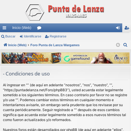
Inicio (Web)
nl
Buscar
Identificarse
or
Registrarse
de
eg
B
ac
Inicio (Web)
Foro Punta de Lanza Wargames
os
nti
ist
u
es
fic
ra
s
rá
ar
rs
c
a
pi
se
e
- Condiciones de uso
r
do
Al ingresar en “” (de aquí en adelante “nosotros”, “nos”, “nuestro”, “”,
s
“https://puntadelanza.net/Foro/phpBB3”), usted acuerda estar legalmente
sometido a los siguientes términos. En caso contrario por favor no se registre
y/o use “”. Podemos cambiar estos términos en cualquier momento e
intentaríamos avisarle, sin embargo sería prudente que los revisase por su
cuenta periódicamente. Seguir registrado a “” después de esos cambios
significa que acuerda estar legalmente sometido a esos nuevos términos tal
como fueron actualizados y/o reformados.
Nuestros foros están desarrollados por phpBB (de aquí en adelante “ellos”,