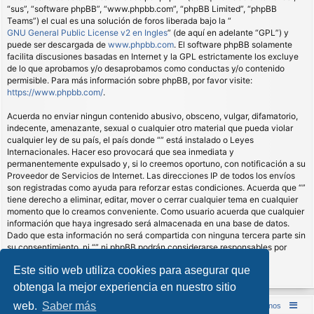
“sus”, “software phpBB”, “www.phpbb.com”, “phpBB Limited”, “phpBB
Teams”) el cual es una solución de foros liberada bajo la “
GNU General Public License v2 en Ingles
” (de aquí en adelante “GPL”) y
puede ser descargada de
www.phpbb.com
. El software phpBB solamente
facilita discusiones basadas en Internet y la GPL estrictamente los excluye
de lo que aprobamos y/o desaprobamos como conductas y/o contenido
permisible. Para más información sobre phpBB, por favor visite:
https://www.phpbb.com/
.
Acuerda no enviar ningun contenido abusivo, obsceno, vulgar, difamatorio,
indecente, amenazante, sexual o cualquier otro material que pueda violar
cualquier ley de su país, el país donde “” está instalado o Leyes
Internacionales. Hacer eso provocará que sea inmediata y
permanentemente expulsado y, si lo creemos oportuno, con notificación a su
Proveedor de Servicios de Internet. Las direcciones IP de todos los envíos
son registradas como ayuda para reforzar estas condiciones. Acuerda que “”
tiene derecho a eliminar, editar, mover o cerrar cualquier tema en cualquier
momento que lo creamos conveniente. Como usuario acuerda que cualquier
información que haya ingresado será almacenada en una base de datos.
Dado que esta información no será compartida con ninguna tercera parte sin
su consentimiento, ni “” ni phpBB podrán considerarse responsables por
cualquier intento de hacking que conlleve a que los datos sean
Este sitio web utiliza cookies para asegurar que
comprometidos.
obtenga la mejor experiencia en nuestro sitio
web.
Saber más
Inicio (Web)
Foro Punta de Lanza Wargames
Contáctenos