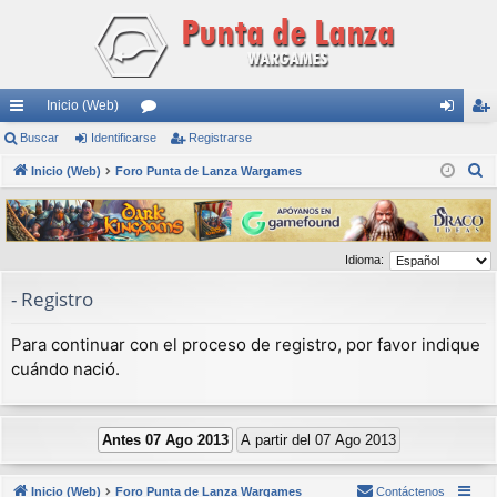
Inicio (Web)
nl
Buscar
Identificarse
or
Registrarse
de
eg
B
ac
Inicio (Web)
Foro Punta de Lanza Wargames
os
nti
ist
u
es
fic
ra
s
rá
ar
rs
c
Idioma:
a
pi
se
e
r
- Registro
do
s
Para continuar con el proceso de registro, por favor indique
cuándo nació.
Inicio (Web)
Foro Punta de Lanza Wargames
Contáctenos