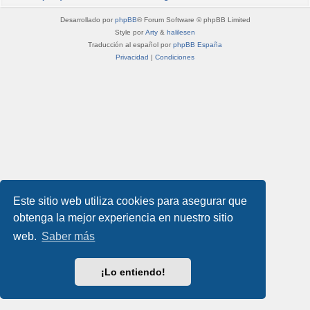
Desarrollado por
phpBB
® Forum Software © phpBB Limited
Style por
Arty
&
halilesen
Traducción al español por
phpBB España
Privacidad
|
Condiciones
Este sitio web utiliza cookies para asegurar que
obtenga la mejor experiencia en nuestro sitio
web.
Saber más
¡Lo entiendo!