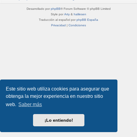
Desarrollado por
phpBB
® Forum Software © phpBB Limited
Style por
Arty
&
halilesen
Traducción al español por
phpBB España
Privacidad
|
Condiciones
Este sitio web utiliza cookies para asegurar que
obtenga la mejor experiencia en nuestro sitio
web.
Saber más
¡Lo entiendo!