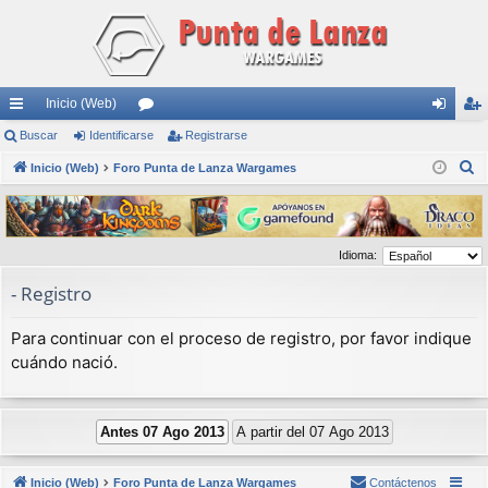
Inicio (Web)
nl
Buscar
Identificarse
or
Registrarse
de
eg
B
ac
Inicio (Web)
Foro Punta de Lanza Wargames
os
nti
ist
u
es
fic
ra
s
rá
ar
rs
c
Idioma:
a
pi
se
e
r
- Registro
do
s
Para continuar con el proceso de registro, por favor indique
cuándo nació.
Inicio (Web)
Foro Punta de Lanza Wargames
Contáctenos