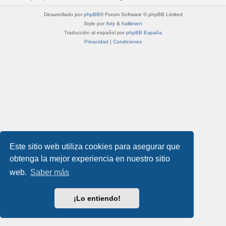
Desarrollado por
phpBB
® Forum Software © phpBB Limited
Style por
Arty
&
halilesen
Traducción al español por
phpBB España
Privacidad
|
Condiciones
Este sitio web utiliza cookies para asegurar que
obtenga la mejor experiencia en nuestro sitio
web.
Saber más
¡Lo entiendo!