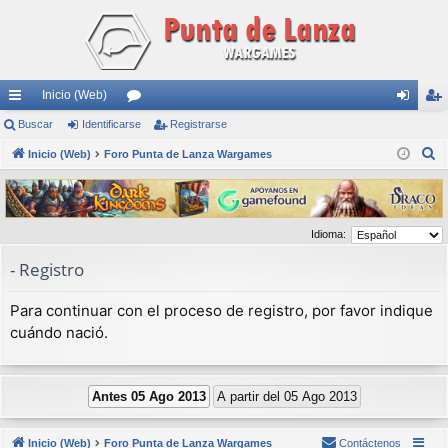
Inicio (Web)
nl
Buscar
Identificarse
or
Registrarse
de
eg
B
ac
Inicio (Web)
Foro Punta de Lanza Wargames
os
nti
ist
u
es
fic
ra
s
rá
ar
rs
c
Idioma:
a
pi
se
e
r
- Registro
do
s
Para continuar con el proceso de registro, por favor indique
cuándo nació.
Inicio (Web)
Foro Punta de Lanza Wargames
Contáctenos