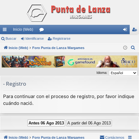
Inicio (Web)
nl
Buscar
Identificarse
or
Registrarse
de
eg
B
ac
Inicio (Web)
Foro Punta de Lanza Wargames
os
nti
ist
u
es
fic
ra
s
rá
ar
rs
c
Idioma:
a
pi
se
e
r
- Registro
do
s
Para continuar con el proceso de registro, por favor indique
cuándo nació.
Inicio (Web)
Foro Punta de Lanza Wargames
Contáctenos