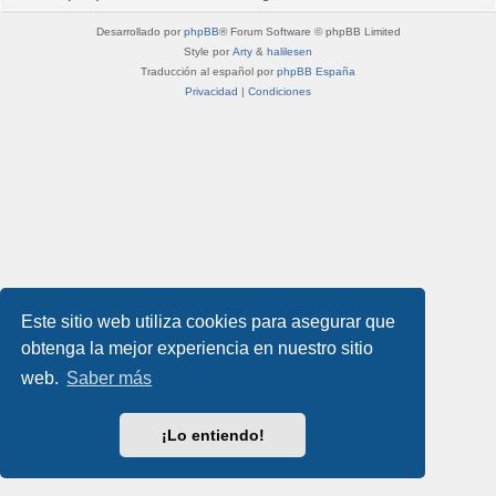
Desarrollado por
phpBB
® Forum Software © phpBB Limited
Style por
Arty
&
halilesen
Traducción al español por
phpBB España
Privacidad
|
Condiciones
Este sitio web utiliza cookies para asegurar que
obtenga la mejor experiencia en nuestro sitio
web.
Saber más
¡Lo entiendo!