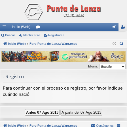
Inicio (Web)
nl
Buscar
Identificarse
or
Registrarse
de
eg
B
ac
Inicio (Web)
Foro Punta de Lanza Wargames
os
nti
ist
u
es
fic
ra
s
rá
ar
rs
c
Idioma:
a
pi
se
e
r
- Registro
do
s
Para continuar con el proceso de registro, por favor indique
cuándo nació.
Inicio (Web)
Foro Punta de Lanza Wargames
Contáctenos