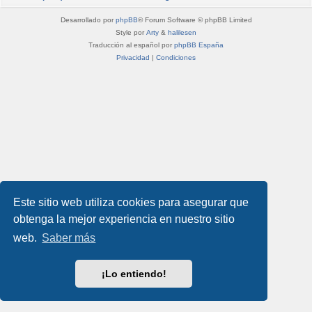
Desarrollado por
phpBB
® Forum Software © phpBB Limited
Style por
Arty
&
halilesen
Traducción al español por
phpBB España
Privacidad
|
Condiciones
Este sitio web utiliza cookies para asegurar que
obtenga la mejor experiencia en nuestro sitio
web.
Saber más
¡Lo entiendo!