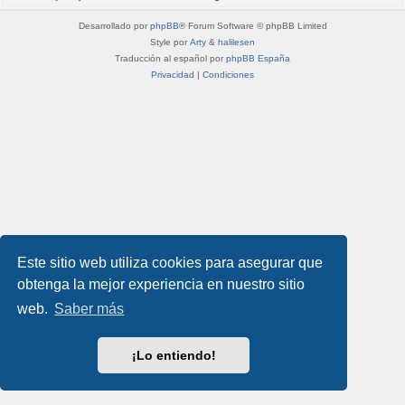
Desarrollado por
phpBB
® Forum Software © phpBB Limited
Style por
Arty
&
halilesen
Traducción al español por
phpBB España
Privacidad
|
Condiciones
Este sitio web utiliza cookies para asegurar que
obtenga la mejor experiencia en nuestro sitio
web.
Saber más
¡Lo entiendo!