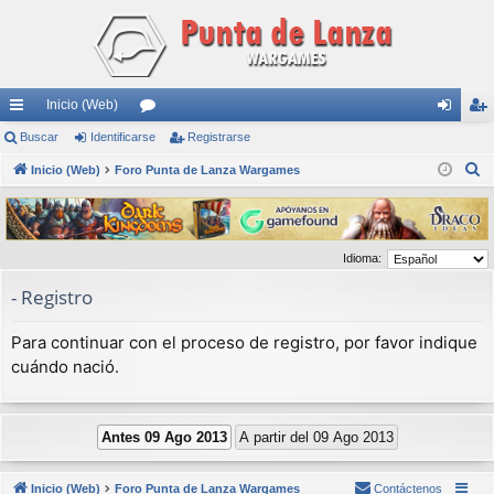
Inicio (Web)
nl
Buscar
Identificarse
or
Registrarse
de
eg
B
ac
Inicio (Web)
Foro Punta de Lanza Wargames
os
nti
ist
u
es
fic
ra
s
rá
ar
rs
c
Idioma:
a
pi
se
e
r
- Registro
do
s
Para continuar con el proceso de registro, por favor indique
cuándo nació.
Inicio (Web)
Foro Punta de Lanza Wargames
Contáctenos