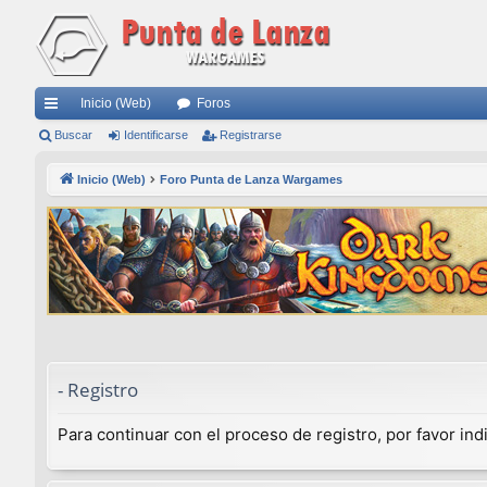
Inicio (Web)
Foros
nl
Buscar
Identificarse
Registrarse
ac
Inicio (Web)
Foro Punta de Lanza Wargames
es
rá
pi
do
s
- Registro
Para continuar con el proceso de registro, por favor in