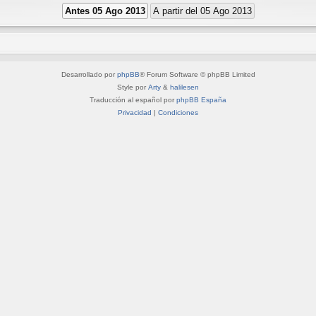
Desarrollado por
phpBB
® Forum Software © phpBB Limited
Style por
Arty
&
halilesen
Traducción al español por
phpBB España
Privacidad
|
Condiciones