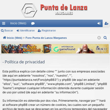
Inicio (Web)
nl
Buscar
Identificarse
or
Registrarse
de
eg
B
ac
Inicio (Web)
Foro Punta de Lanza Wargames
os
nti
ist
u
es
fic
ra
s
rá
ar
rs
c
a
pi
se
e
- Política de privacidad
r
do
Esta política explica con detalle cómo “” junto con sus empresas asociadas
s
(de aquí en adelante “nosotros”, “nos”, “nuestro”, “”,
“https://puntadelanza.net/Foro/phpBB3”) y phpBB (de aquí en adelante
“ellos”, “sus”, “software phpBB”, “www.phpbb.com”, “phpBB Limited”, “phpBB
Teams”) emplean cualquier información obtenida durante cualquier sesión
de uso por usted (de aquí en adelante “su información”).
Su información es obtenida por dos vías. Primeramente, navegar por “” hará
al software phpBB crear un número de cookies, las cuales son un pequeño
archivo de texto que se descargan en los archivos temporales del navegador