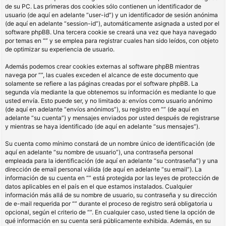
de su PC. Las primeras dos cookies sólo contienen un identificador de
usuario (de aquí en adelante “user-id”) y un identificador de sesión anónima
(de aquí en adelante “session-id”), automáticamente asignada a usted por el
software phpBB. Una tercera cookie se creará una vez que haya navegado
por temas en “” y se emplea para registrar cuales han sido leídos, con objeto
de optimizar su experiencia de usuario.
Además podemos crear cookies externas al software phpBB mientras
navega por “”, las cuales exceden el alcance de este documento que
solamente se refiere a las páginas creadas por el software phpBB. La
segunda vía mediante la que obtenemos su información es mediante lo que
usted envía. Esto puede ser, y no limitado a: envíos como usuario anónimo
(de aquí en adelante “envíos anónimos”), su registro en “” (de aquí en
adelante “su cuenta”) y mensajes enviados por usted después de registrarse
y mientras se haya identificado (de aquí en adelante “sus mensajes”).
Su cuenta como mínimo constará de un nombre único de identificación (de
aquí en adelante “su nombre de usuario”), una contraseña personal
empleada para la identificación (de aquí en adelante “su contraseña”) y una
dirección de email personal válida (de aquí en adelante “su email”). La
información de su cuenta en “” está protegida por las leyes de protección de
datos aplicables en el país en el que estamos instalados. Cualquier
información más allá de su nombre de usuario, su contraseña y su dirección
de e-mail requerida por “” durante el proceso de registro será obligatoria u
opcional, según el criterio de “”. En cualquier caso, usted tiene la opción de
qué información en su cuenta será públicamente exhibida. Además, en su