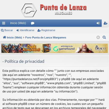
Inicio (Web)
nl
Buscar
Identificarse
or
Registrarse
de
eg
B
ac
Inicio (Web)
Foro Punta de Lanza Wargames
os
nti
ist
u
es
fic
ra
s
rá
ar
rs
c
a
pi
se
e
- Política de privacidad
r
do
Esta política explica con detalle cómo “” junto con sus empresas asociadas
s
(de aquí en adelante “nosotros”, “nos”, “nuestro”, “”,
“https://puntadelanza.net/Foro/phpBB3”) y phpBB (de aquí en adelante
“ellos”, “sus”, “software phpBB”, “www.phpbb.com”, “phpBB Limited”, “phpBB
Teams”) emplean cualquier información obtenida durante cualquier sesión
de uso por usted (de aquí en adelante “su información”).
Su información es obtenida por dos vías. Primeramente, navegar por “” hará
al software phpBB crear un número de cookies, las cuales son un pequeño
archivo de texto que se descargan en los archivos temporales del navegador