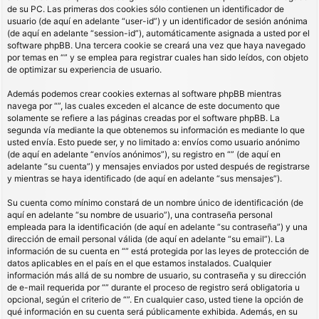
de su PC. Las primeras dos cookies sólo contienen un identificador de
usuario (de aquí en adelante “user-id”) y un identificador de sesión anónima
(de aquí en adelante “session-id”), automáticamente asignada a usted por el
software phpBB. Una tercera cookie se creará una vez que haya navegado
por temas en “” y se emplea para registrar cuales han sido leídos, con objeto
de optimizar su experiencia de usuario.
Además podemos crear cookies externas al software phpBB mientras
navega por “”, las cuales exceden el alcance de este documento que
solamente se refiere a las páginas creadas por el software phpBB. La
segunda vía mediante la que obtenemos su información es mediante lo que
usted envía. Esto puede ser, y no limitado a: envíos como usuario anónimo
(de aquí en adelante “envíos anónimos”), su registro en “” (de aquí en
adelante “su cuenta”) y mensajes enviados por usted después de registrarse
y mientras se haya identificado (de aquí en adelante “sus mensajes”).
Su cuenta como mínimo constará de un nombre único de identificación (de
aquí en adelante “su nombre de usuario”), una contraseña personal
empleada para la identificación (de aquí en adelante “su contraseña”) y una
dirección de email personal válida (de aquí en adelante “su email”). La
información de su cuenta en “” está protegida por las leyes de protección de
datos aplicables en el país en el que estamos instalados. Cualquier
información más allá de su nombre de usuario, su contraseña y su dirección
de e-mail requerida por “” durante el proceso de registro será obligatoria u
opcional, según el criterio de “”. En cualquier caso, usted tiene la opción de
qué información en su cuenta será públicamente exhibida. Además, en su