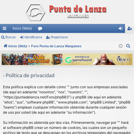
Inicio (Web)
nl
Buscar
Identificarse
or
Registrarse
de
eg
B
ac
Inicio (Web)
Foro Punta de Lanza Wargames
os
nti
ist
u
es
fic
ra
s
rá
ar
rs
c
a
pi
se
e
- Política de privacidad
r
do
Esta política explica con detalle cómo “” junto con sus empresas asociadas
s
(de aquí en adelante “nosotros”, “nos”, “nuestro”, “”,
“https://puntadelanza.net/Foro/phpBB3”) y phpBB (de aquí en adelante
“ellos”, “sus”, “software phpBB”, “www.phpbb.com”, “phpBB Limited”, “phpBB
Teams”) emplean cualquier información obtenida durante cualquier sesión
de uso por usted (de aquí en adelante “su información”).
Su información es obtenida por dos vías. Primeramente, navegar por “” hará
al software phpBB crear un número de cookies, las cuales son un pequeño
archivo de texto que se descargan en los archivos temporales del navegador