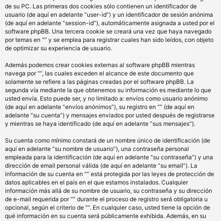
de su PC. Las primeras dos cookies sólo contienen un identificador de
usuario (de aquí en adelante “user-id”) y un identificador de sesión anónima
(de aquí en adelante “session-id”), automáticamente asignada a usted por el
software phpBB. Una tercera cookie se creará una vez que haya navegado
por temas en “” y se emplea para registrar cuales han sido leídos, con objeto
de optimizar su experiencia de usuario.
Además podemos crear cookies externas al software phpBB mientras
navega por “”, las cuales exceden el alcance de este documento que
solamente se refiere a las páginas creadas por el software phpBB. La
segunda vía mediante la que obtenemos su información es mediante lo que
usted envía. Esto puede ser, y no limitado a: envíos como usuario anónimo
(de aquí en adelante “envíos anónimos”), su registro en “” (de aquí en
adelante “su cuenta”) y mensajes enviados por usted después de registrarse
y mientras se haya identificado (de aquí en adelante “sus mensajes”).
Su cuenta como mínimo constará de un nombre único de identificación (de
aquí en adelante “su nombre de usuario”), una contraseña personal
empleada para la identificación (de aquí en adelante “su contraseña”) y una
dirección de email personal válida (de aquí en adelante “su email”). La
información de su cuenta en “” está protegida por las leyes de protección de
datos aplicables en el país en el que estamos instalados. Cualquier
información más allá de su nombre de usuario, su contraseña y su dirección
de e-mail requerida por “” durante el proceso de registro será obligatoria u
opcional, según el criterio de “”. En cualquier caso, usted tiene la opción de
qué información en su cuenta será públicamente exhibida. Además, en su