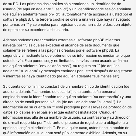
de su PC. Las primeras dos cookies sólo contienen un identificador de
usuario (de aquí en adelante “user-id”) y un identificador de sesión anónima
(de aquí en adelante “session-id”), automáticamente asignada a usted por el
software phpBB. Una tercera cookie se creará una vez que haya navegado
por temas en “” y se emplea para registrar cuales han sido leídos, con objeto
de optimizar su experiencia de usuario.
Además podemos crear cookies externas al software phpBB mientras
navega por “”, las cuales exceden el alcance de este documento que
solamente se refiere a las páginas creadas por el software phpBB. La
segunda vía mediante la que obtenemos su información es mediante lo que
usted envía. Esto puede ser, y no limitado a: envíos como usuario anónimo
(de aquí en adelante “envíos anónimos”), su registro en “” (de aquí en
adelante “su cuenta”) y mensajes enviados por usted después de registrarse
y mientras se haya identificado (de aquí en adelante “sus mensajes”).
Su cuenta como mínimo constará de un nombre único de identificación (de
aquí en adelante “su nombre de usuario”), una contraseña personal
empleada para la identificación (de aquí en adelante “su contraseña”) y una
dirección de email personal válida (de aquí en adelante “su email”). La
información de su cuenta en “” está protegida por las leyes de protección de
datos aplicables en el país en el que estamos instalados. Cualquier
información más allá de su nombre de usuario, su contraseña y su dirección
de e-mail requerida por “” durante el proceso de registro será obligatoria u
opcional, según el criterio de “”. En cualquier caso, usted tiene la opción de
qué información en su cuenta será públicamente exhibida. Además, en su