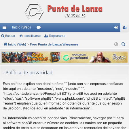
Inicio (Web)
nl
Buscar
Identificarse
or
Registrarse
de
eg
B
ac
Inicio (Web)
Foro Punta de Lanza Wargames
os
nti
ist
u
es
fic
ra
s
rá
ar
rs
c
a
pi
se
e
- Política de privacidad
r
do
Esta política explica con detalle cómo “” junto con sus empresas asociadas
s
(de aquí en adelante “nosotros”, “nos”, “nuestro”, “”,
“https://puntadelanza.net/Foro/phpBB3”) y phpBB (de aquí en adelante
“ellos”, “sus”, “software phpBB”, “www.phpbb.com”, “phpBB Limited”, “phpBB
Teams”) emplean cualquier información obtenida durante cualquier sesión
de uso por usted (de aquí en adelante “su información”).
Su información es obtenida por dos vías. Primeramente, navegar por “” hará
al software phpBB crear un número de cookies, las cuales son un pequeño
archivo de texto que se descargan en los archivos temporales del navegador