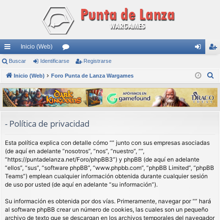
Inicio (Web)
nl
Buscar
Identificarse
or
Registrarse
de
eg
B
ac
Inicio (Web)
Foro Punta de Lanza Wargames
os
nti
ist
u
es
fic
ra
s
rá
ar
rs
c
a
pi
se
e
- Política de privacidad
r
do
Esta política explica con detalle cómo “” junto con sus empresas asociadas
s
(de aquí en adelante “nosotros”, “nos”, “nuestro”, “”,
“https://puntadelanza.net/Foro/phpBB3”) y phpBB (de aquí en adelante
“ellos”, “sus”, “software phpBB”, “www.phpbb.com”, “phpBB Limited”, “phpBB
Teams”) emplean cualquier información obtenida durante cualquier sesión
de uso por usted (de aquí en adelante “su información”).
Su información es obtenida por dos vías. Primeramente, navegar por “” hará
al software phpBB crear un número de cookies, las cuales son un pequeño
archivo de texto que se descargan en los archivos temporales del navegador