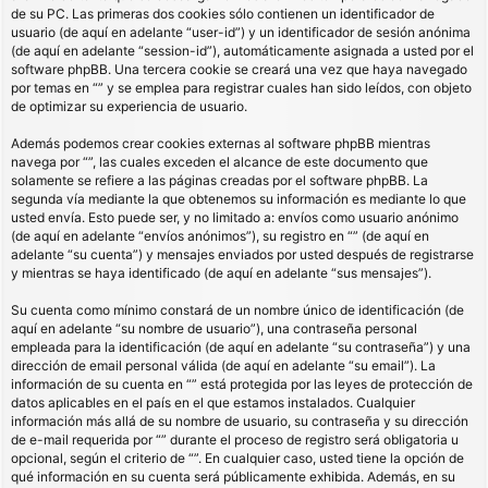
de su PC. Las primeras dos cookies sólo contienen un identificador de
usuario (de aquí en adelante “user-id”) y un identificador de sesión anónima
(de aquí en adelante “session-id”), automáticamente asignada a usted por el
software phpBB. Una tercera cookie se creará una vez que haya navegado
por temas en “” y se emplea para registrar cuales han sido leídos, con objeto
de optimizar su experiencia de usuario.
Además podemos crear cookies externas al software phpBB mientras
navega por “”, las cuales exceden el alcance de este documento que
solamente se refiere a las páginas creadas por el software phpBB. La
segunda vía mediante la que obtenemos su información es mediante lo que
usted envía. Esto puede ser, y no limitado a: envíos como usuario anónimo
(de aquí en adelante “envíos anónimos”), su registro en “” (de aquí en
adelante “su cuenta”) y mensajes enviados por usted después de registrarse
y mientras se haya identificado (de aquí en adelante “sus mensajes”).
Su cuenta como mínimo constará de un nombre único de identificación (de
aquí en adelante “su nombre de usuario”), una contraseña personal
empleada para la identificación (de aquí en adelante “su contraseña”) y una
dirección de email personal válida (de aquí en adelante “su email”). La
información de su cuenta en “” está protegida por las leyes de protección de
datos aplicables en el país en el que estamos instalados. Cualquier
información más allá de su nombre de usuario, su contraseña y su dirección
de e-mail requerida por “” durante el proceso de registro será obligatoria u
opcional, según el criterio de “”. En cualquier caso, usted tiene la opción de
qué información en su cuenta será públicamente exhibida. Además, en su