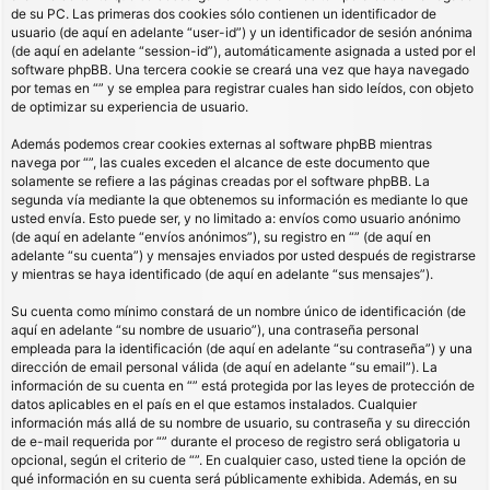
de su PC. Las primeras dos cookies sólo contienen un identificador de
usuario (de aquí en adelante “user-id”) y un identificador de sesión anónima
(de aquí en adelante “session-id”), automáticamente asignada a usted por el
software phpBB. Una tercera cookie se creará una vez que haya navegado
por temas en “” y se emplea para registrar cuales han sido leídos, con objeto
de optimizar su experiencia de usuario.
Además podemos crear cookies externas al software phpBB mientras
navega por “”, las cuales exceden el alcance de este documento que
solamente se refiere a las páginas creadas por el software phpBB. La
segunda vía mediante la que obtenemos su información es mediante lo que
usted envía. Esto puede ser, y no limitado a: envíos como usuario anónimo
(de aquí en adelante “envíos anónimos”), su registro en “” (de aquí en
adelante “su cuenta”) y mensajes enviados por usted después de registrarse
y mientras se haya identificado (de aquí en adelante “sus mensajes”).
Su cuenta como mínimo constará de un nombre único de identificación (de
aquí en adelante “su nombre de usuario”), una contraseña personal
empleada para la identificación (de aquí en adelante “su contraseña”) y una
dirección de email personal válida (de aquí en adelante “su email”). La
información de su cuenta en “” está protegida por las leyes de protección de
datos aplicables en el país en el que estamos instalados. Cualquier
información más allá de su nombre de usuario, su contraseña y su dirección
de e-mail requerida por “” durante el proceso de registro será obligatoria u
opcional, según el criterio de “”. En cualquier caso, usted tiene la opción de
qué información en su cuenta será públicamente exhibida. Además, en su