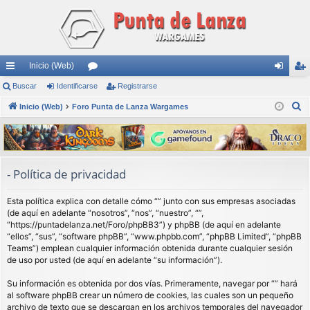
Inicio (Web)
nl
Buscar
Identificarse
or
Registrarse
de
eg
B
ac
Inicio (Web)
Foro Punta de Lanza Wargames
os
nti
ist
u
es
fic
ra
s
rá
ar
rs
c
a
pi
se
e
- Política de privacidad
r
do
Esta política explica con detalle cómo “” junto con sus empresas asociadas
s
(de aquí en adelante “nosotros”, “nos”, “nuestro”, “”,
“https://puntadelanza.net/Foro/phpBB3”) y phpBB (de aquí en adelante
“ellos”, “sus”, “software phpBB”, “www.phpbb.com”, “phpBB Limited”, “phpBB
Teams”) emplean cualquier información obtenida durante cualquier sesión
de uso por usted (de aquí en adelante “su información”).
Su información es obtenida por dos vías. Primeramente, navegar por “” hará
al software phpBB crear un número de cookies, las cuales son un pequeño
archivo de texto que se descargan en los archivos temporales del navegador