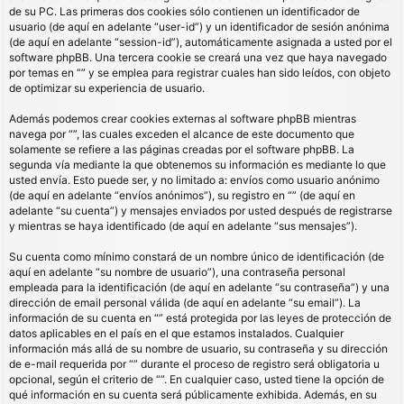
de su PC. Las primeras dos cookies sólo contienen un identificador de
usuario (de aquí en adelante “user-id”) y un identificador de sesión anónima
(de aquí en adelante “session-id”), automáticamente asignada a usted por el
software phpBB. Una tercera cookie se creará una vez que haya navegado
por temas en “” y se emplea para registrar cuales han sido leídos, con objeto
de optimizar su experiencia de usuario.
Además podemos crear cookies externas al software phpBB mientras
navega por “”, las cuales exceden el alcance de este documento que
solamente se refiere a las páginas creadas por el software phpBB. La
segunda vía mediante la que obtenemos su información es mediante lo que
usted envía. Esto puede ser, y no limitado a: envíos como usuario anónimo
(de aquí en adelante “envíos anónimos”), su registro en “” (de aquí en
adelante “su cuenta”) y mensajes enviados por usted después de registrarse
y mientras se haya identificado (de aquí en adelante “sus mensajes”).
Su cuenta como mínimo constará de un nombre único de identificación (de
aquí en adelante “su nombre de usuario”), una contraseña personal
empleada para la identificación (de aquí en adelante “su contraseña”) y una
dirección de email personal válida (de aquí en adelante “su email”). La
información de su cuenta en “” está protegida por las leyes de protección de
datos aplicables en el país en el que estamos instalados. Cualquier
información más allá de su nombre de usuario, su contraseña y su dirección
de e-mail requerida por “” durante el proceso de registro será obligatoria u
opcional, según el criterio de “”. En cualquier caso, usted tiene la opción de
qué información en su cuenta será públicamente exhibida. Además, en su