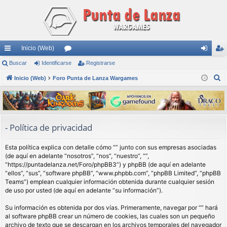
Inicio (Web)
nl
Buscar
Identificarse
or
Registrarse
de
eg
B
ac
Inicio (Web)
Foro Punta de Lanza Wargames
os
nti
ist
u
es
fic
ra
s
rá
ar
rs
c
a
pi
se
e
- Política de privacidad
r
do
Esta política explica con detalle cómo “” junto con sus empresas asociadas
s
(de aquí en adelante “nosotros”, “nos”, “nuestro”, “”,
“https://puntadelanza.net/Foro/phpBB3”) y phpBB (de aquí en adelante
“ellos”, “sus”, “software phpBB”, “www.phpbb.com”, “phpBB Limited”, “phpBB
Teams”) emplean cualquier información obtenida durante cualquier sesión
de uso por usted (de aquí en adelante “su información”).
Su información es obtenida por dos vías. Primeramente, navegar por “” hará
al software phpBB crear un número de cookies, las cuales son un pequeño
archivo de texto que se descargan en los archivos temporales del navegador