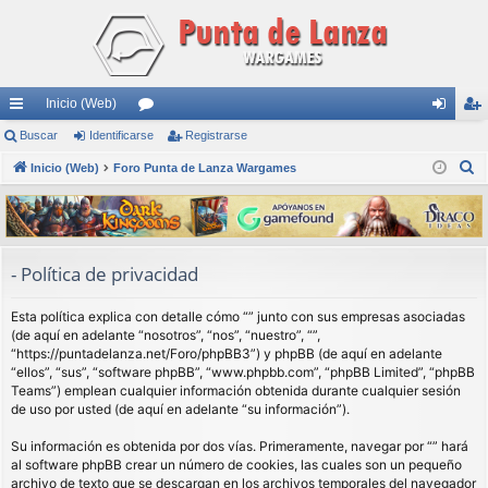
Inicio (Web)
nl
Buscar
Identificarse
or
Registrarse
de
eg
B
ac
Inicio (Web)
Foro Punta de Lanza Wargames
os
nti
ist
u
es
fic
ra
s
rá
ar
rs
c
a
pi
se
e
- Política de privacidad
r
do
Esta política explica con detalle cómo “” junto con sus empresas asociadas
s
(de aquí en adelante “nosotros”, “nos”, “nuestro”, “”,
“https://puntadelanza.net/Foro/phpBB3”) y phpBB (de aquí en adelante
“ellos”, “sus”, “software phpBB”, “www.phpbb.com”, “phpBB Limited”, “phpBB
Teams”) emplean cualquier información obtenida durante cualquier sesión
de uso por usted (de aquí en adelante “su información”).
Su información es obtenida por dos vías. Primeramente, navegar por “” hará
al software phpBB crear un número de cookies, las cuales son un pequeño
archivo de texto que se descargan en los archivos temporales del navegador