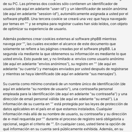
de su PC. Las primeras dos cookies sólo contienen un identificador de
usuario (de aquí en adelante “user-id”) y un identificador de sesión anónima
(de aquí en adelante “session-id”), automáticamente asignada a usted por el
software phpBB. Una tercera cookie se creará una vez que haya navegado
por temas en “” y se emplea para registrar cuales han sido leídos, con objeto
de optimizar su experiencia de usuario.
Además podemos crear cookies externas al software phpBB mientras
navega por “”, las cuales exceden el alcance de este documento que
solamente se refiere a las páginas creadas por el software phpBB. La
segunda vía mediante la que obtenemos su información es mediante lo que
usted envía. Esto puede ser, y no limitado a: envíos como usuario anónimo
(de aquí en adelante “envíos anónimos”), su registro en “” (de aquí en
adelante “su cuenta”) y mensajes enviados por usted después de registrarse
y mientras se haya identificado (de aquí en adelante “sus mensajes”).
Su cuenta como mínimo constará de un nombre único de identificación (de
aquí en adelante “su nombre de usuario”), una contraseña personal
empleada para la identificación (de aquí en adelante “su contraseña”) y una
dirección de email personal válida (de aquí en adelante “su email”). La
información de su cuenta en “” está protegida por las leyes de protección de
datos aplicables en el país en el que estamos instalados. Cualquier
información más allá de su nombre de usuario, su contraseña y su dirección
de e-mail requerida por “” durante el proceso de registro será obligatoria u
opcional, según el criterio de “”. En cualquier caso, usted tiene la opción de
qué información en su cuenta será públicamente exhibida. Además, en su