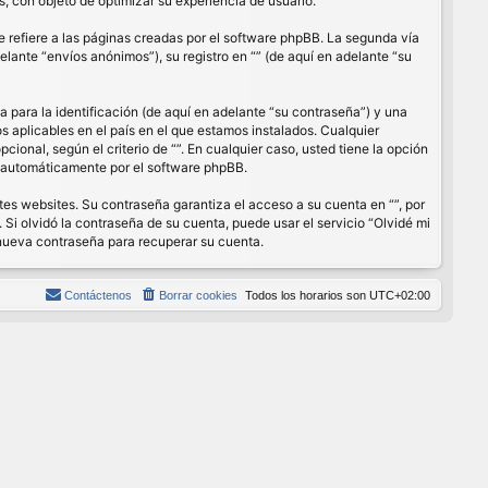
, con objeto de optimizar su experiencia de usuario.
refiere a las páginas creadas por el software phpBB. La segunda vía
lante “envíos anónimos”), su registro en “” (de aquí en adelante “su
para la identificación (de aquí en adelante “su contraseña”) y una
os aplicables en el país en el que estamos instalados. Cualquier
cional, según el criterio de “”. En cualquier caso, usted tiene la opción
s automáticamente por el software phpBB.
es websites. Su contraseña garantiza el acceso a su cuenta en “”, por
Si olvidó la contraseña de su cuenta, puede usar el servicio “Olvidé mi
 nueva contraseña para recuperar su cuenta.
Contáctenos
Borrar cookies
Todos los horarios son
UTC+02:00