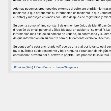
usted por el software phpBB. Una tercera cookie se creará una vez que 
Además podemos crear cookies externas al software phpBB mientras nav
mediante la que obtenemos su información es mediante lo que usted enví
cuenta”) y mensajes enviados por usted después de registrarse y mient
Su cuenta como mínimo constará de un nombre único de identificación (
dirección de email personal válida (de aquí en adelante “su email”). La
información más allá de su nombre de usuario, su contraseña y su direcci
de qué información en su cuenta será públicamente exhibida. Además, e
Su contraseña está encriptada (cifrado de una vía) por lo tanto está 
favor guárdela cuidadosamente y bajo ninguna circunstancia ningún miem
contraseña” provisto por el software phpBB. Este proceso le solicitar
Inicio (Web)
Foro Punta de Lanza Wargames