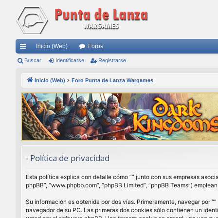
Inicio (Web)
Foros
nl
Buscar
Identificarse
Registrarse
ac
Inicio (Web)
Foro Punta de Lanza Wargames
es
rá
pi
do
s
- Política de privacidad
Esta política explica con detalle cómo “” junto con sus empresas asocia
phpBB”, “www.phpbb.com”, “phpBB Limited”, “phpBB Teams”) emplean cua
Su información es obtenida por dos vías. Primeramente, navegar por “”
navegador de su PC. Las primeras dos cookies sólo contienen un identi