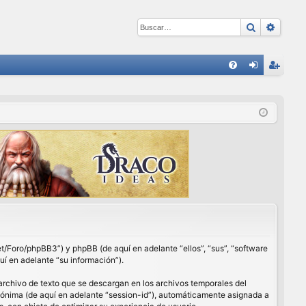
Buscar
Búsqu
E
FA
de
eg
Q
nti
ist
fic
ra
ar
rs
se
e
net/Foro/phpBB3”) y phpBB (de aquí en adelante “ellos”, “sus”, “software
í en adelante “su información”).
archivo de texto que se descargan en los archivos temporales del
anónima (de aquí en adelante “session-id”), automáticamente asignada a