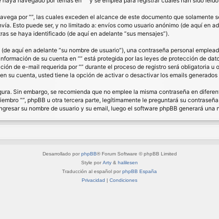
haya navegado por temas en “” y se emplea para registrar cuales han sido leídos
ega por “”, las cuales exceden el alcance de este documento que solamente se 
a. Esto puede ser, y no limitado a: envíos como usuario anónimo (de aquí en ade
ras se haya identificado (de aquí en adelante “sus mensajes”).
de aquí en adelante “su nombre de usuario”), una contraseña personal empleada 
 información de su cuenta en “” está protegida por las leyes de protección de dat
ón de e-mail requerida por “” durante el proceso de registro será obligatoria u op
n su cuenta, usted tiene la opción de activar o desactivar los emails generado
segura. Sin embargo, se recomienda que no emplee la misma contraseña en diferent
bro “”, phpBB u otra tercera parte, legítimamente le preguntará su contraseña. 
á ingresar su nombre de usuario y su email, luego el software phpBB generará una
Desarrollado por
phpBB
® Forum Software © phpBB Limited
Style por
Arty
&
halilesen
Traducción al español por
phpBB España
Privacidad
|
Condiciones