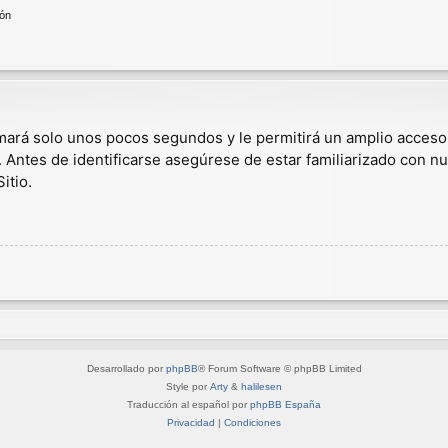
ión
omará solo unos pocos segundos y le permitirá un amplio acceso
. Antes de identificarse asegúrese de estar familiarizado con nu
itio.
Desarrollado por
phpBB
® Forum Software © phpBB Limited
Style por
Arty
&
halilesen
Traducción al español por
phpBB España
Privacidad
|
Condiciones