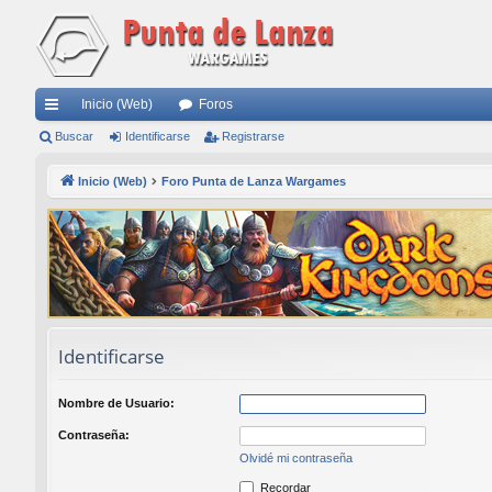
Inicio (Web)
Foros
nl
Buscar
Identificarse
Registrarse
ac
Inicio (Web)
Foro Punta de Lanza Wargames
es
rá
pi
do
s
Identificarse
Nombre de Usuario:
Contraseña:
Olvidé mi contraseña
Recordar