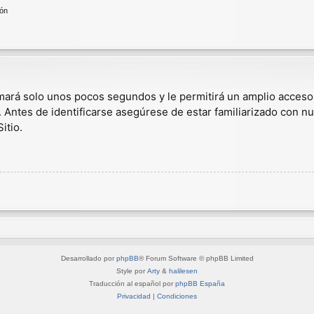
ión
omará solo unos pocos segundos y le permitirá un amplio acceso
. Antes de identificarse asegúrese de estar familiarizado con nu
itio.
Desarrollado por
phpBB
® Forum Software © phpBB Limited
Style por
Arty
&
halilesen
Traducción al español por
phpBB España
Privacidad
|
Condiciones