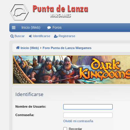
Inicio (Web)
Foros
nl
Buscar
Identificarse
Registrarse
ac
Inicio (Web)
Foro Punta de Lanza Wargames
es
rá
pi
do
s
Identificarse
Nombre de Usuario:
Contraseña:
Olvidé mi contraseña
Recordar