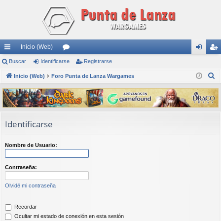
Inicio (Web)
nl
Buscar
Identificarse
or
Registrarse
de
eg
B
ac
Inicio (Web)
Foro Punta de Lanza Wargames
os
nti
ist
u
es
fic
ra
s
rá
ar
rs
c
a
pi
se
e
Identificarse
r
do
Nombre de Usuario:
s
Contraseña:
Olvidé mi contraseña
Recordar
Ocultar mi estado de conexión en esta sesión