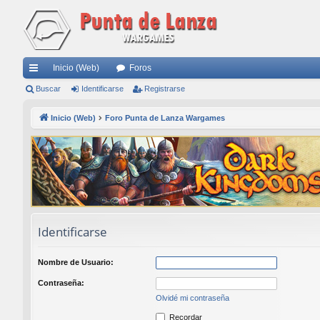
Inicio (Web)
Foros
nl
Buscar
Identificarse
Registrarse
ac
Inicio (Web)
Foro Punta de Lanza Wargames
es
rá
pi
do
s
Identificarse
Nombre de Usuario:
Contraseña:
Olvidé mi contraseña
Recordar