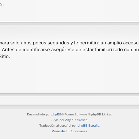
ión
omará solo unos pocos segundos y le permitirá un amplio acceso
. Antes de identificarse asegúrese de estar familiarizado con nu
itio.
Desarrollado por
phpBB
® Forum Software © phpBB Limited
Style por
Arty
&
halilesen
Traducción al español por
phpBB España
Privacidad
|
Condiciones