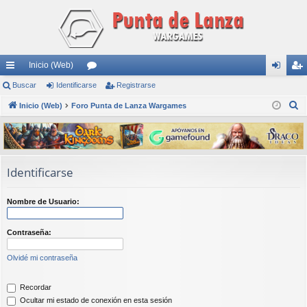
Inicio (Web)
nl
Buscar
Identificarse
or
Registrarse
de
eg
B
ac
Inicio (Web)
Foro Punta de Lanza Wargames
os
nti
ist
u
es
fic
ra
s
rá
ar
rs
c
a
pi
se
e
Identificarse
r
do
Nombre de Usuario:
s
Contraseña:
Olvidé mi contraseña
Recordar
Ocultar mi estado de conexión en esta sesión