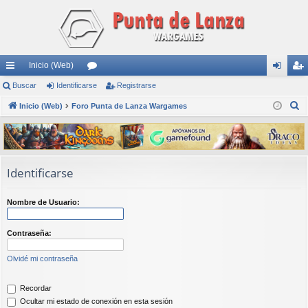
Inicio (Web)
nl
Buscar
Identificarse
or
Registrarse
de
eg
B
ac
Inicio (Web)
Foro Punta de Lanza Wargames
os
nti
ist
u
es
fic
ra
s
rá
ar
rs
c
a
pi
se
e
Identificarse
r
do
Nombre de Usuario:
s
Contraseña:
Olvidé mi contraseña
Recordar
Ocultar mi estado de conexión en esta sesión