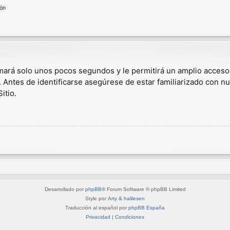
ión
omará solo unos pocos segundos y le permitirá un amplio acceso
. Antes de identificarse asegúrese de estar familiarizado con nu
itio.
Desarrollado por
phpBB
® Forum Software © phpBB Limited
Style por
Arty
&
halilesen
Traducción al español por
phpBB España
Privacidad
|
Condiciones