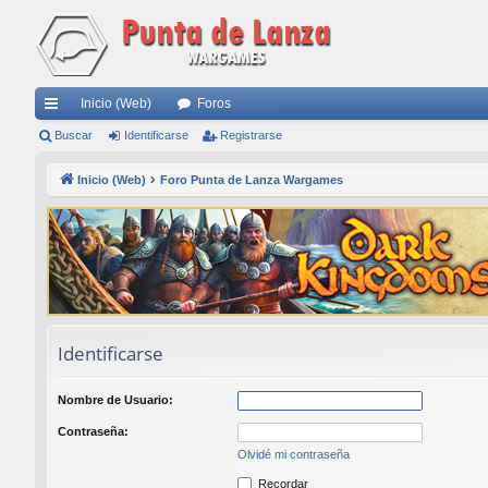
Inicio (Web)
Foros
nl
Buscar
Identificarse
Registrarse
ac
Inicio (Web)
Foro Punta de Lanza Wargames
es
rá
pi
do
s
Identificarse
Nombre de Usuario:
Contraseña:
Olvidé mi contraseña
Recordar