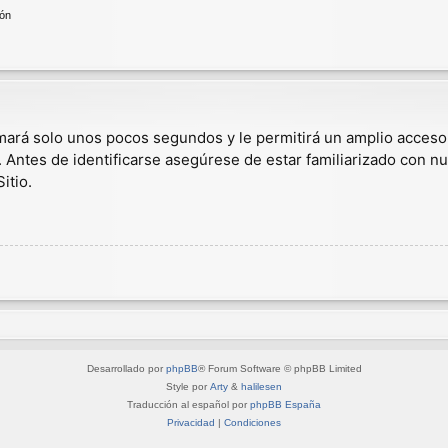
ión
omará solo unos pocos segundos y le permitirá un amplio acceso
. Antes de identificarse asegúrese de estar familiarizado con nu
itio.
Desarrollado por
phpBB
® Forum Software © phpBB Limited
Style por
Arty
&
halilesen
Traducción al español por
phpBB España
Privacidad
|
Condiciones