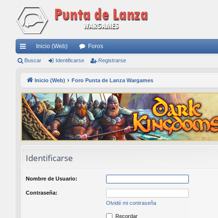
Inicio (Web)
Foros
nl
Buscar
Identificarse
Registrarse
ac
Inicio (Web)
Foro Punta de Lanza Wargames
es
rá
pi
do
s
Identificarse
Nombre de Usuario:
Contraseña:
Olvidé mi contraseña
Recordar