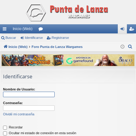
Inicio (Web)
nl
Buscar
Identificarse
or
Registrarse
de
eg
B
ac
Inicio (Web)
Foro Punta de Lanza Wargames
os
nti
ist
u
es
fic
ra
s
rá
ar
rs
c
a
pi
se
e
Identificarse
r
do
Nombre de Usuario:
s
Contraseña:
Olvidé mi contraseña
Recordar
Ocultar mi estado de conexión en esta sesión