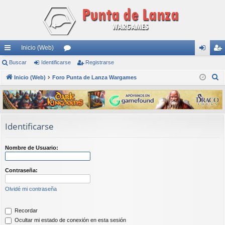
Inicio (Web)
nl
Buscar
Identificarse
or
Registrarse
de
eg
B
ac
Inicio (Web)
Foro Punta de Lanza Wargames
os
nti
ist
u
es
fic
ra
s
rá
ar
rs
c
a
pi
se
e
Identificarse
r
do
Nombre de Usuario:
s
Contraseña:
Olvidé mi contraseña
Recordar
Ocultar mi estado de conexión en esta sesión