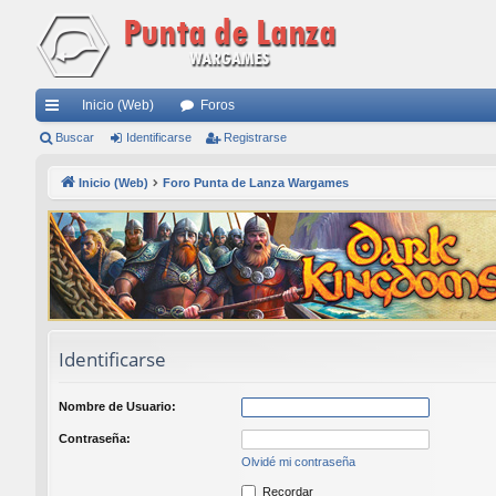
Inicio (Web)
Foros
nl
Buscar
Identificarse
Registrarse
ac
Inicio (Web)
Foro Punta de Lanza Wargames
es
rá
pi
do
s
Identificarse
Nombre de Usuario:
Contraseña:
Olvidé mi contraseña
Recordar