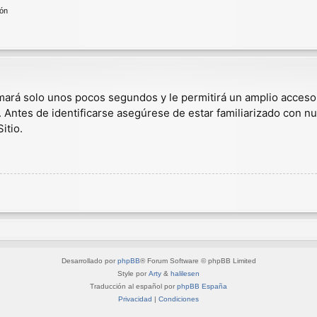
ión
omará solo unos pocos segundos y le permitirá un amplio acceso
. Antes de identificarse asegúrese de estar familiarizado con nu
itio.
Desarrollado por
phpBB
® Forum Software © phpBB Limited
Style por
Arty
&
halilesen
Traducción al español por
phpBB España
Privacidad
|
Condiciones