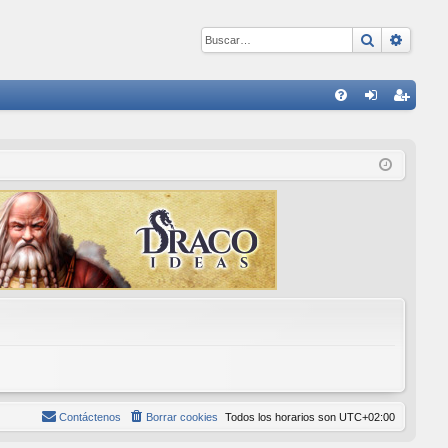
Buscar
Búsqu
E
FA
de
eg
Q
nti
ist
fic
ra
ar
rs
se
e
Contáctenos
Borrar cookies
Todos los horarios son
UTC+02:00