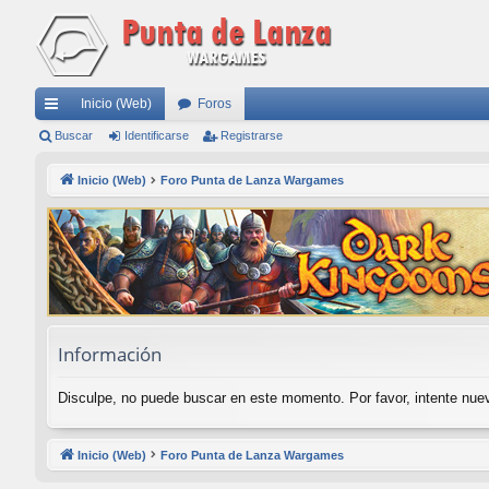
Inicio (Web)
Foros
nl
Buscar
Identificarse
Registrarse
ac
Inicio (Web)
Foro Punta de Lanza Wargames
es
rá
pi
do
s
Información
Disculpe, no puede buscar en este momento. Por favor, intente nu
Inicio (Web)
Foro Punta de Lanza Wargames