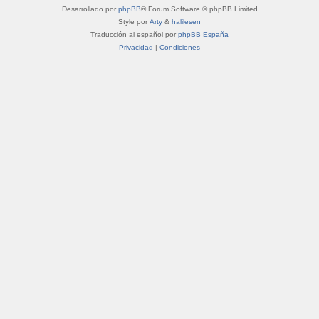
Desarrollado por
phpBB
® Forum Software © phpBB Limited
Style por
Arty
&
halilesen
Traducción al español por
phpBB España
Privacidad
|
Condiciones