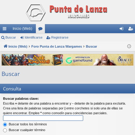
Inicio (Web)
nl
Buscar
Identificarse
or
Registrarse
de
eg
ac
Inicio (Web)
Foro Punta de Lanza Wargames
os
Buscar
nti
ist
es
fic
ra
rá
ar
rs
Buscar
pi
se
e
do
Consulta
s
Buscar palabras clave:
Escriba
+
delante de una palabra a encontrar y
-
delante de la palabra para excluirla.
Crea una lista de palabras separadas por
|
entre corchetes si solo una de ellas se
quiere encontrar. Emplee
*
como comodín para coincidencias parciales.
Buscar todos los términos
Buscar cualquier término