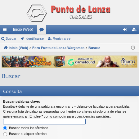
Inicio (Web)
nl
Buscar
Identificarse
or
Registrarse
de
eg
ac
Inicio (Web)
Foro Punta de Lanza Wargames
os
Buscar
nti
ist
es
fic
ra
rá
ar
rs
Buscar
pi
se
e
do
Consulta
s
Buscar palabras clave:
Escriba
+
delante de una palabra a encontrar y
-
delante de la palabra para excluirla.
Crea una lista de palabras separadas por
|
entre corchetes si solo una de ellas se
quiere encontrar. Emplee
*
como comodín para coincidencias parciales.
Buscar todos los términos
Buscar cualquier término