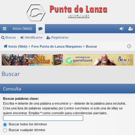
Inicio (Web)
nl
Buscar
Identificarse
or
Registrarse
de
eg
ac
Inicio (Web)
Foro Punta de Lanza Wargames
os
Buscar
nti
ist
es
fic
ra
rá
ar
rs
Buscar
pi
se
e
do
Consulta
s
Buscar palabras clave:
Escriba
+
delante de una palabra a encontrar y
-
delante de la palabra para excluirla.
Crea una lista de palabras separadas por
|
entre corchetes si solo una de ellas se
quiere encontrar. Emplee
*
como comodín para coincidencias parciales.
Buscar todos los términos
Buscar cualquier término