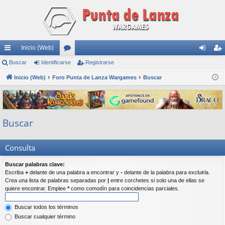
Inicio (Web)
nl
Buscar
Identificarse
or
Registrarse
de
eg
ac
Inicio (Web)
Foro Punta de Lanza Wargames
os
Buscar
nti
ist
es
fic
ra
rá
ar
rs
Buscar
pi
se
e
do
Consulta
s
Buscar palabras clave:
Escriba
+
delante de una palabra a encontrar y
-
delante de la palabra para excluirla.
Crea una lista de palabras separadas por
|
entre corchetes si solo una de ellas se
quiere encontrar. Emplee
*
como comodín para coincidencias parciales.
Buscar todos los términos
Buscar cualquier término