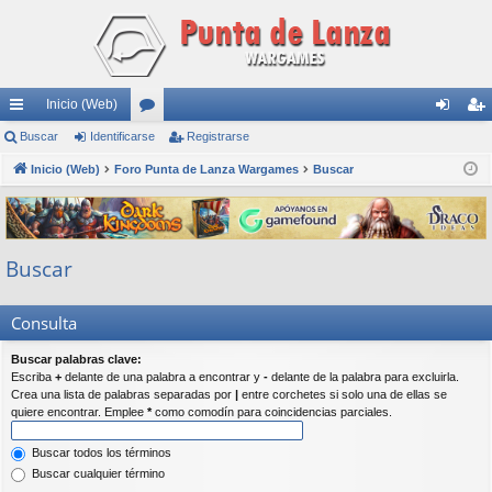
Inicio (Web)
nl
Buscar
Identificarse
or
Registrarse
de
eg
ac
Inicio (Web)
Foro Punta de Lanza Wargames
os
Buscar
nti
ist
es
fic
ra
rá
ar
rs
Buscar
pi
se
e
do
Consulta
s
Buscar palabras clave:
Escriba
+
delante de una palabra a encontrar y
-
delante de la palabra para excluirla.
Crea una lista de palabras separadas por
|
entre corchetes si solo una de ellas se
quiere encontrar. Emplee
*
como comodín para coincidencias parciales.
Buscar todos los términos
Buscar cualquier término