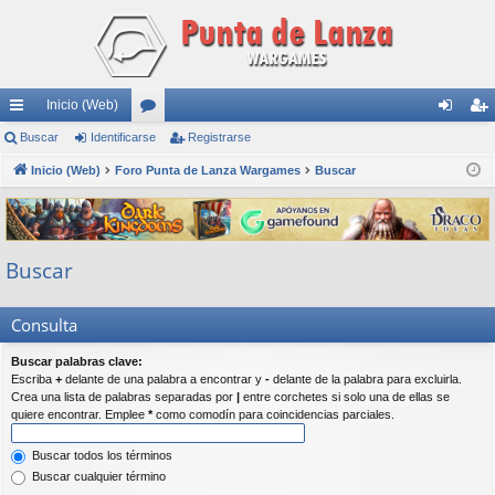
Inicio (Web)
nl
Buscar
Identificarse
or
Registrarse
de
eg
ac
Inicio (Web)
Foro Punta de Lanza Wargames
os
Buscar
nti
ist
es
fic
ra
rá
ar
rs
Buscar
pi
se
e
do
Consulta
s
Buscar palabras clave:
Escriba
+
delante de una palabra a encontrar y
-
delante de la palabra para excluirla.
Crea una lista de palabras separadas por
|
entre corchetes si solo una de ellas se
quiere encontrar. Emplee
*
como comodín para coincidencias parciales.
Buscar todos los términos
Buscar cualquier término