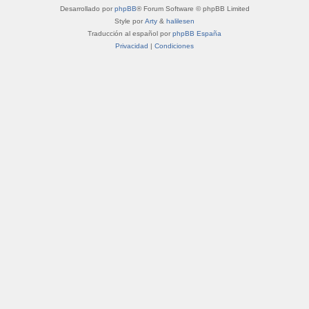
Desarrollado por
phpBB
® Forum Software © phpBB Limited
Style por
Arty
&
halilesen
Traducción al español por
phpBB España
Privacidad
|
Condiciones