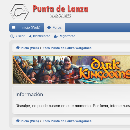
Inicio (Web)
Foros
nl
Buscar
Identificarse
Registrarse
ac
Inicio (Web)
Foro Punta de Lanza Wargames
es
rá
pi
do
s
Información
Disculpe, no puede buscar en este momento. Por favor, intente nu
Inicio (Web)
Foro Punta de Lanza Wargames