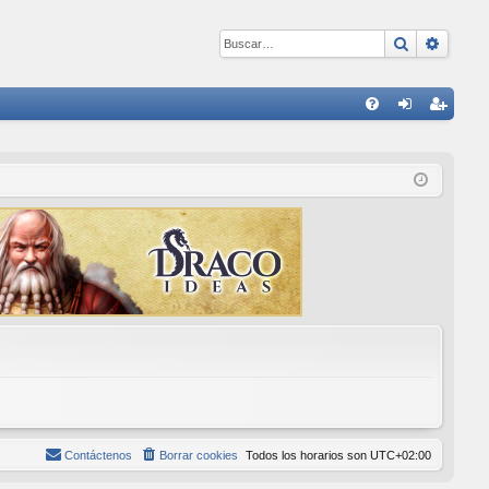
Buscar
Búsqu
E
FA
de
eg
Q
nti
ist
fic
ra
ar
rs
se
e
Contáctenos
Borrar cookies
Todos los horarios son
UTC+02:00