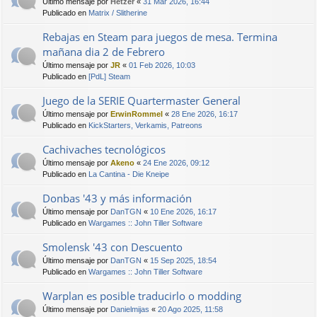
Último mensaje por
Hetzer
«
31 Mar 2026, 16:44
Publicado en
Matrix / Slitherine
Rebajas en Steam para juegos de mesa. Termina
mañana dia 2 de Febrero
Último mensaje por
JR
«
01 Feb 2026, 10:03
Publicado en
[PdL] Steam
Juego de la SERIE Quartermaster General
Último mensaje por
ErwinRommel
«
28 Ene 2026, 16:17
Publicado en
KickStarters, Verkamis, Patreons
Cachivaches tecnológicos
Último mensaje por
Akeno
«
24 Ene 2026, 09:12
Publicado en
La Cantina - Die Kneipe
Donbas '43 y más información
Último mensaje por
DanTGN
«
10 Ene 2026, 16:17
Publicado en
Wargames :: John Tiller Software
Smolensk '43 con Descuento
Último mensaje por
DanTGN
«
15 Sep 2025, 18:54
Publicado en
Wargames :: John Tiller Software
Warplan es posible traducirlo o modding
Último mensaje por
Danielmijas
«
20 Ago 2025, 11:58