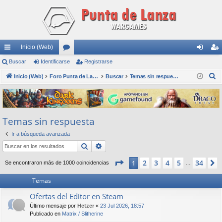
Inicio (Web)
nl
Buscar
Identificarse
or
Registrarse
de
eg
B
ac
Inicio (Web)
os
Foro Punta de Lanza Wargames
Buscar
Temas sin respuesta
nti
ist
u
es
fic
ra
s
rá
ar
rs
c
Temas sin respuesta
a
pi
se
e
r
Ir a búsqueda avanzada
do
Buscar
Búsqueda avanzada
s
Página
1
de
34
2
3
4
5
34
1
Se encontraron más de 1000 coincidencias
…
Temas
Ofertas del Editor en Steam
Último mensaje por
Hetzer
«
23 Jul 2026, 18:57
Publicado en
Matrix / Slitherine