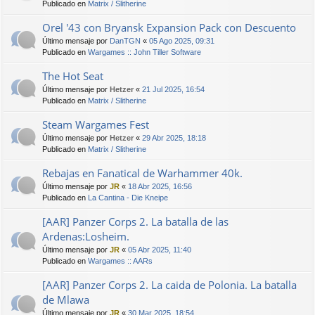
Publicado en
Matrix / Slitherine
Orel '43 con Bryansk Expansion Pack con Descuento
Último mensaje por
DanTGN
«
05 Ago 2025, 09:31
Publicado en
Wargames :: John Tiller Software
The Hot Seat
Último mensaje por
Hetzer
«
21 Jul 2025, 16:54
Publicado en
Matrix / Slitherine
Steam Wargames Fest
Último mensaje por
Hetzer
«
29 Abr 2025, 18:18
Publicado en
Matrix / Slitherine
Rebajas en Fanatical de Warhammer 40k.
Último mensaje por
JR
«
18 Abr 2025, 16:56
Publicado en
La Cantina - Die Kneipe
[AAR] Panzer Corps 2. La batalla de las
Ardenas:Losheim.
Último mensaje por
JR
«
05 Abr 2025, 11:40
Publicado en
Wargames :: AARs
[AAR] Panzer Corps 2. La caida de Polonia. La batalla
de Mlawa
Último mensaje por
JR
«
30 Mar 2025, 18:54