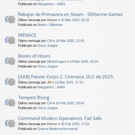
Publicado en
Wargames :: AARs
Rebajas de Primavera en Steam - Slitherine Games
Último mensaje por
Hetzer
«
19 Mar 2025, 16:32
Publicado en
Matrix / Slitherine
MENACE
Último mensaje por
CM
«
18 Mar 2025, 12:43
Publicado en
Otros Juegos
Books of Hours
Último mensaje por
SilverDragon
«
14 Mar 2025, 16:24
Publicado en
Otros Juegos
[AAR] Panzer Corps 2. Cirenaica. DLC de 2025.
Último mensaje por
JR
«
13 Mar 2025, 17:14
Publicado en
Wargames :: AARs
Tempest Rising
Último mensaje por
CM
«
26 Feb 2025, 18:43
Publicado en
Otros Juegos
Command Modern Operations: Fail Safe
Último mensaje por
Hetzer
«
25 Feb 2025, 17:03
Publicado en
Guerra Moderna Aeronaval