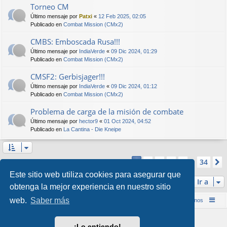
Torneo CM
Último mensaje por
Patxi
«
12 Feb 2025, 02:05
Publicado en
Combat Mission (CMx2)
CMBS: Emboscada Rusa!!!
Último mensaje por
IndiaVerde
«
09 Dic 2024, 01:29
Publicado en
Combat Mission (CMx2)
CMSF2: Gerbisjager!!!
Último mensaje por
IndiaVerde
«
09 Dic 2024, 01:12
Publicado en
Combat Mission (CMx2)
Problema de carga de la misión de combate
Último mensaje por
hector9
«
01 Oct 2024, 04:52
Publicado en
La Cantina - Die Kneipe
Página
1
de
34
2
3
4
5
34
1
Se encontraron más de 1000 coincidencias
…
Este sitio web utiliza cookies para asegurar que
Ir a
obtenga la mejor experiencia en nuestro sitio
web.
Saber más
Inicio (Web)
Foro Punta de Lanza Wargames
Contáctenos
Desarrollado por
phpBB
® Forum Software © phpBB Limited
¡Lo entiendo!
Style por
Arty
&
halilesen