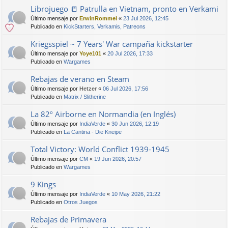
Librojuego 📒 Patrulla en Vietnam, pronto en Verkami
Último mensaje por
ErwinRommel
«
23 Jul 2026, 12:45
Publicado en
KickStarters, Verkamis, Patreons
Kriegsspiel ~ 7 Years' War campaña kickstarter
Último mensaje por
Yoye101
«
20 Jul 2026, 17:33
Publicado en
Wargames
Rebajas de verano en Steam
Último mensaje por
Hetzer
«
06 Jul 2026, 17:56
Publicado en
Matrix / Slitherine
La 82º Airborne en Normandia (en Inglés)
Último mensaje por
IndiaVerde
«
30 Jun 2026, 12:19
Publicado en
La Cantina - Die Kneipe
Total Victory: World Conflict 1939-1945
Último mensaje por
CM
«
19 Jun 2026, 20:57
Publicado en
Wargames
9 Kings
Último mensaje por
IndiaVerde
«
10 May 2026, 21:22
Publicado en
Otros Juegos
Rebajas de Primavera