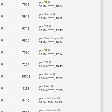
por
JR
0
7668
30 Mar 2025, 18:54
por
Hetzer
0
5949
19 Mar 2025, 16:32
por
CM
0
6741
18 Mar 2025, 12:43
por
SilverDragon
0
6855
14 Mar 2025, 16:24
por
JR
0
7380
13 Mar 2025, 17:14
por
CM
0
7107
26 Feb 2025, 18:43
por
Hetzer
0
18352
25 Feb 2025, 17:03
por
Patxi
0
9112
12 Feb 2025, 02:05
por
IndiaVerde
0
8440
09 Dic 2024, 01:29
por
IndiaVerde