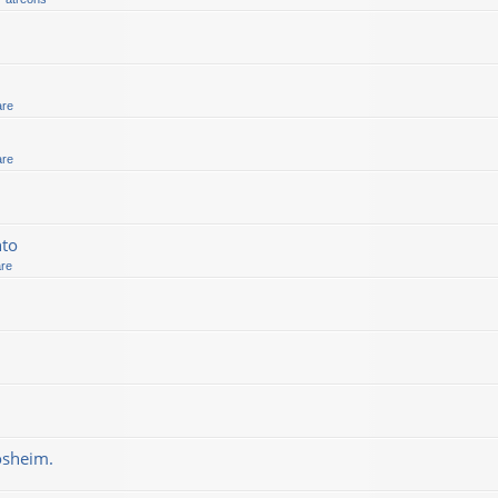
are
are
nto
are
osheim.