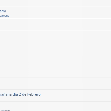
kami
Patreons
mañana dia 2 de Febrero
 Patreons