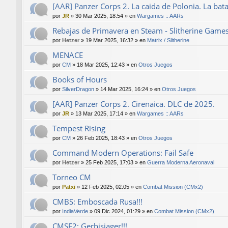
[AAR] Panzer Corps 2. La caida de Polonia. La bat
por
JR
»
30 Mar 2025, 18:54
» en
Wargames :: AARs
Rebajas de Primavera en Steam - Slitherine Game
por
Hetzer
»
19 Mar 2025, 16:32
» en
Matrix / Slitherine
MENACE
por
CM
»
18 Mar 2025, 12:43
» en
Otros Juegos
Books of Hours
por
SilverDragon
»
14 Mar 2025, 16:24
» en
Otros Juegos
[AAR] Panzer Corps 2. Cirenaica. DLC de 2025.
por
JR
»
13 Mar 2025, 17:14
» en
Wargames :: AARs
Tempest Rising
por
CM
»
26 Feb 2025, 18:43
» en
Otros Juegos
Command Modern Operations: Fail Safe
por
Hetzer
»
25 Feb 2025, 17:03
» en
Guerra Moderna Aeronaval
Torneo CM
por
Patxi
»
12 Feb 2025, 02:05
» en
Combat Mission (CMx2)
CMBS: Emboscada Rusa!!!
por
IndiaVerde
»
09 Dic 2024, 01:29
» en
Combat Mission (CMx2)
CMSF2: Gerbisjager!!!