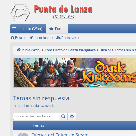
Inicio (Web)
Foros
nl
Buscar
Identificarse
Registrarse
ac
Inicio (Web)
Foro Punta de Lanza Wargames
Buscar
Temas sin re
es
rá
pi
do
s
Temas sin respuesta
Ir a búsqueda avanzada
Buscar
Búsqueda avanzada
Temas
Ofertas del Editor en Steam