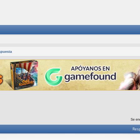
spuesta
Se en
Res