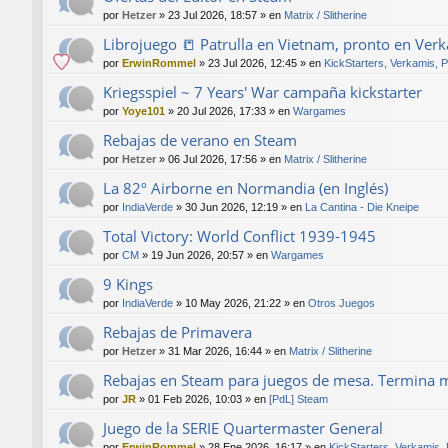
por
Hetzer
»
23 Jul 2026, 18:57
» en
Matrix / Slitherine
Librojuego 📒 Patrulla en Vietnam, pronto en Ver
por
ErwinRommel
»
23 Jul 2026, 12:45
» en
KickStarters, Verkamis, 
Kriegsspiel ~ 7 Years' War campaña kickstarter
por
Yoye101
»
20 Jul 2026, 17:33
» en
Wargames
Rebajas de verano en Steam
por
Hetzer
»
06 Jul 2026, 17:56
» en
Matrix / Slitherine
La 82º Airborne en Normandia (en Inglés)
por
IndiaVerde
»
30 Jun 2026, 12:19
» en
La Cantina - Die Kneipe
Total Victory: World Conflict 1939-1945
por
CM
»
19 Jun 2026, 20:57
» en
Wargames
9 Kings
por
IndiaVerde
»
10 May 2026, 21:22
» en
Otros Juegos
Rebajas de Primavera
por
Hetzer
»
31 Mar 2026, 16:44
» en
Matrix / Slitherine
Rebajas en Steam para juegos de mesa. Termina 
por
JR
»
01 Feb 2026, 10:03
» en
[PdL] Steam
Juego de la SERIE Quartermaster General
por
ErwinRommel
»
28 Ene 2026, 16:17
» en
KickStarters, Verkamis,