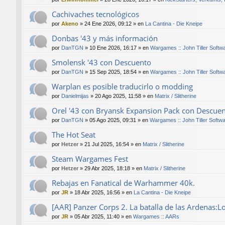
Cachivaches tecnológicos
por
Akeno
»
24 Ene 2026, 09:12
» en
La Cantina - Die Kneipe
Donbas '43 y más información
por
DanTGN
»
10 Ene 2026, 16:17
» en
Wargames :: John Tiller Softw
Smolensk '43 con Descuento
por
DanTGN
»
15 Sep 2025, 18:54
» en
Wargames :: John Tiller Softw
Warplan es posible traducirlo o modding
por
Danielmijas
»
20 Ago 2025, 11:58
» en
Matrix / Slitherine
Orel '43 con Bryansk Expansion Pack con Descue
por
DanTGN
»
05 Ago 2025, 09:31
» en
Wargames :: John Tiller Softw
The Hot Seat
por
Hetzer
»
21 Jul 2025, 16:54
» en
Matrix / Slitherine
Steam Wargames Fest
por
Hetzer
»
29 Abr 2025, 18:18
» en
Matrix / Slitherine
Rebajas en Fanatical de Warhammer 40k.
por
JR
»
18 Abr 2025, 16:56
» en
La Cantina - Die Kneipe
[AAR] Panzer Corps 2. La batalla de las Ardenas:L
por
JR
»
05 Abr 2025, 11:40
» en
Wargames :: AARs